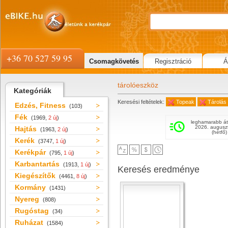
+36 70 527 59 95
Csomagkövetés
Regisztráció
Á
tárolóeszköz
Kategóriák
Keresési feltételek:
Topeak
Tárolás
Edzés, Fitness
(103)
Fék
(1969,
2 új
)
leghamarabb át
2026. augusz
Hajtás
(1963,
2 új
)
(hétfő)
Kerék
(3747,
1 új
)
Kerékpár
(795,
1 új
)
Karbantartás
(1913,
1 új
)
Keresés eredménye
Kiegészítők
(4461,
8 új
)
Kormány
(1431)
Nyereg
(808)
Rugóstag
(34)
Ruházat
(1584)