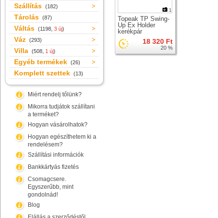
Szállítás
(182)
1
Tárolás
(87)
Topeak TP Swing-
Up Ex Holder
Váltás
(1198,
3 új
)
kerékpár
faliakasztó
Váz
(293)
18 320 Ft
20 %
Villa
(508,
1 új
)
Egyéb termékek
(26)
Komplett szettek
(13)
Miért rendelj tőlünk?
Mikorra tudjátok szállítani
a terméket?
Hogyan vásárolhatok?
Hogyan egészíthetem ki a
rendelésem?
Szállítási információk
Bankkártyás fizetés
Csomagcsere.
Egyszerűbb, mint
gondolnád!
Blog
Elállás a szerződéstől