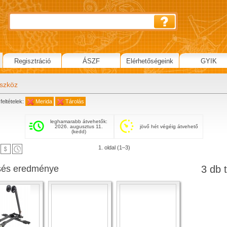
Regisztráció
ÁSZF
Elérhetőségeink
GYIK
eszköz
feltételek:
Merida
Tárolás
leghamarabb átvehetők:
2026. augusztus 11.
jövő hét végéig átvehető
(kedd)
1. oldal (1–3)
sés eredménye
3 db t