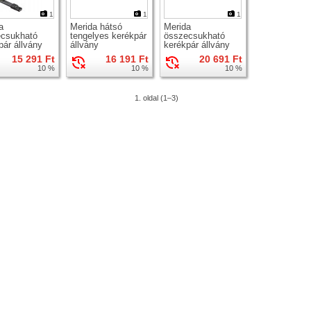
1
1
1
a
Merida hátsó
Merida
csukható
tengelyes kerékpár
összecsukható
pár állvány
állvány
kerékpár állvány
15 291 Ft
16 191 Ft
20 691 Ft
10 %
10 %
10 %
1. oldal (1–3)