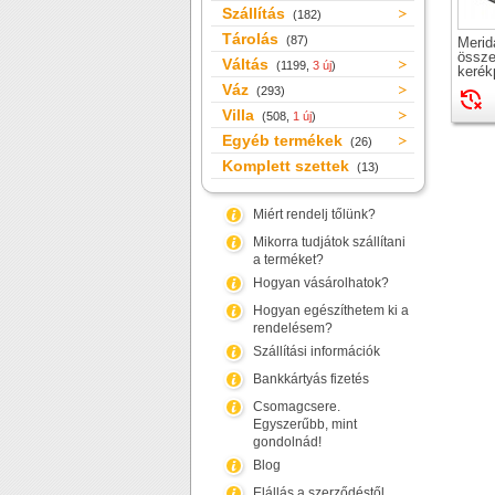
Szállítás
(182)
Tárolás
(87)
Merid
össze
Váltás
(1199,
3 új
)
kerék
Váz
(293)
Villa
(508,
1 új
)
Egyéb termékek
(26)
Komplett szettek
(13)
Miért rendelj tőlünk?
Mikorra tudjátok szállítani
a terméket?
Hogyan vásárolhatok?
Hogyan egészíthetem ki a
rendelésem?
Szállítási információk
Bankkártyás fizetés
Csomagcsere.
Egyszerűbb, mint
gondolnád!
Blog
Elállás a szerződéstől