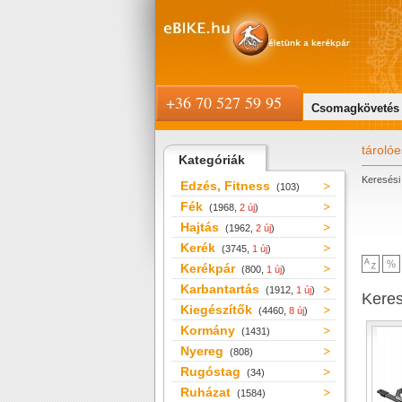
+36 70 527 59 95
Csomagkövetés
tároló
Kategóriák
Keresési 
Edzés, Fitness
(103)
Fék
(1968,
2 új
)
Hajtás
(1962,
2 új
)
Kerék
(3745,
1 új
)
Kerékpár
(800,
1 új
)
Karbantartás
(1912,
1 új
)
Kere
Kiegészítők
(4460,
8 új
)
Kormány
(1431)
Nyereg
(808)
Rugóstag
(34)
Ruházat
(1584)