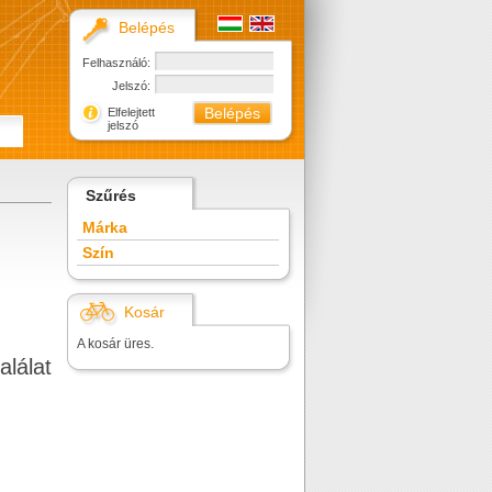
Belépés
Felhasználó:
Jelszó:
Elfelejtett
jelszó
Szűrés
Márka
Szín
Kosár
A kosár üres.
alálat