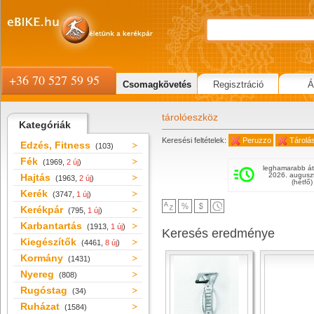
+36 70 527 59 95
Csomagkövetés
Regisztráció
Á
tárolóeszköz
Kategóriák
Keresési feltételek:
Peruzzo
Tárolá
Edzés, Fitness
(103)
Fék
(1969,
2 új
)
leghamarabb át
2026. augusz
Hajtás
(1963,
2 új
)
(hétfő)
Kerék
(3747,
1 új
)
Kerékpár
(795,
1 új
)
Karbantartás
(1913,
1 új
)
Keresés eredménye
Kiegészítők
(4461,
8 új
)
Kormány
(1431)
Nyereg
(808)
Rugóstag
(34)
Ruházat
(1584)