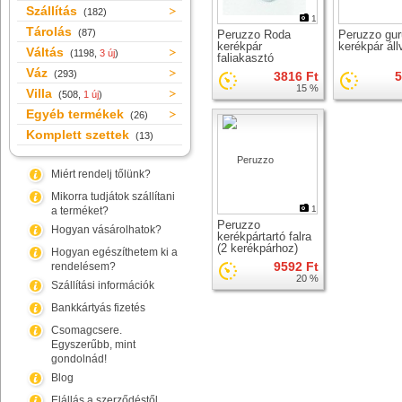
Szállítás
(182)
1
Tárolás
(87)
Peruzzo Roda
Peruzzo gur
kerékpár
kerékpár ál
Váltás
(1198,
3 új
)
faliakasztó
Váz
(293)
3816 Ft
5
15 %
Villa
(508,
1 új
)
Egyéb termékek
(26)
Komplett szettek
(13)
Miért rendelj tőlünk?
Mikorra tudjátok szállítani
1
a terméket?
Peruzzo
Hogyan vásárolhatok?
kerékpártartó falra
(2 kerékpárhoz)
Hogyan egészíthetem ki a
kerékpár falitartó
9592 Ft
rendelésem?
20 %
Szállítási információk
Bankkártyás fizetés
Csomagcsere.
Egyszerűbb, mint
gondolnád!
Blog
Elállás a szerződéstől