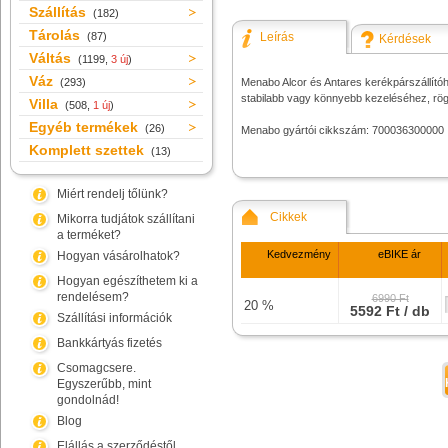
Szállítás
(182)
Tárolás
(87)
Leírás
Kérdések
Váltás
(1199,
3 új
)
Váz
(293)
Menabo Alcor és Antares kerékpárszállítóho
stabilabb vagy könnyebb kezeléséhez, rög
Villa
(508,
1 új
)
Egyéb termékek
(26)
Menabo gyártói cikkszám: 700036300000
Komplett szettek
(13)
Miért rendelj tőlünk?
Cikkek
Mikorra tudjátok szállítani
a terméket?
Kedvezmény
eBIKE ár
Hogyan vásárolhatok?
Hogyan egészíthetem ki a
rendelésem?
6990 Ft
20 %
5592 Ft / db
Szállítási információk
Bankkártyás fizetés
Csomagcsere.
Egyszerűbb, mint
gondolnád!
Blog
Elállás a szerződéstől