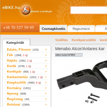
+36 70 527 59 95
Csomagkövetés
Regisztráció
Á
Szállítás
Kerékpárszállító
keré
Kategóriák
Menabo Alcor/Antares kar
Edzés, Fitness
(103)
Fék
(1968,
2 új
)
Hajtás
(1962,
2 új
)
Kerék
(3745,
1 új
)
Kerékpár
(800,
1 új
)
Karbantartás
(1912,
1 új
)
Kiegészítők
(4460,
8 új
)
Kormány
(1431)
Nyereg
(808)
Rugóstag
(34)
Ruházat
(1584)