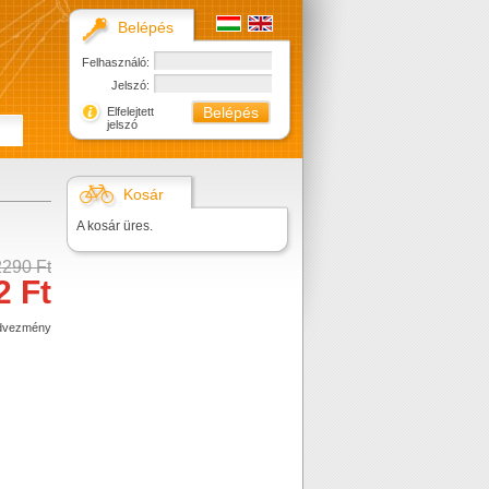
Belépés
Felhasználó:
Jelszó:
Elfelejtett
jelszó
Kosár
A kosár üres.
2290 Ft
2 Ft
dvezmény