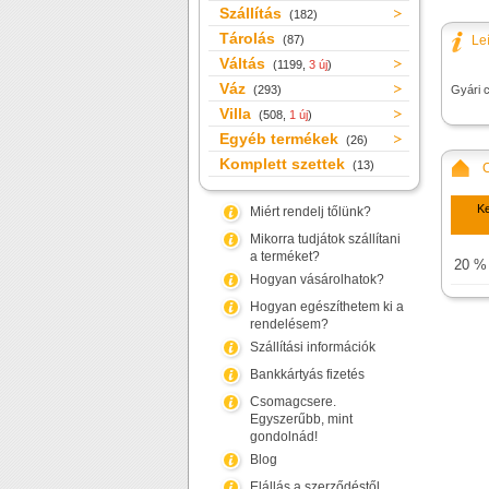
Szállítás
(182)
Tárolás
(87)
Le
Váltás
(1199,
3 új
)
Váz
(293)
Gyári 
Villa
(508,
1 új
)
Egyéb termékek
(26)
Komplett szettek
(13)
K
Miért rendelj tőlünk?
Mikorra tudjátok szállítani
a terméket?
20 %
Hogyan vásárolhatok?
Hogyan egészíthetem ki a
rendelésem?
Szállítási információk
Bankkártyás fizetés
Csomagcsere.
Egyszerűbb, mint
gondolnád!
Blog
Elállás a szerződéstől