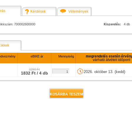
írás
Kérdések
Vélemények
cikkszám: 700002600000
Kiszerelés:
4 db
Cikkek
megrendelés esetén érvén
edvezmény
eBIKE ár
Mennyiség
várható átvételi időpont
2290 Ft
2026. október 13. (kedd)
1832 Ft / 4 db