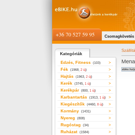
+36 70 527 59 95
Csomagkövetés
Szállít
Kategóriák
Menab
Edzés, Fitness
(103)
Fék
(1968,
2 új
)
Hajtás
(1963,
2 új
)
Kerék
(3745,
1 új
)
Kerékpár
(800,
1 új
)
Karbantartás
(1913,
1 új
)
Kiegészítők
(4460,
8 új
)
Kormány
(1431)
Nyereg
(808)
Rugóstag
(34)
Ruházat
(1584)