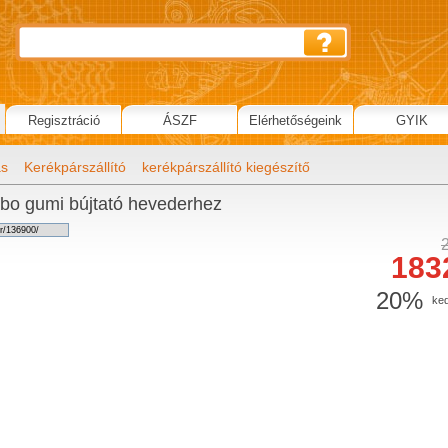
Regisztráció
ÁSZF
Elérhetőségeink
GYIK
ás
Kerékpárszállító
kerékpárszállító kiegészítő
o gumi bújtató hevederhez
183
20%
ke