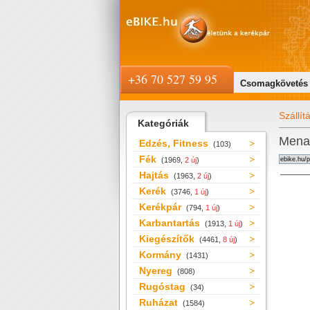
+36 70 527 59 95
Csomagkövetés
Szállít
Kategóriák
Mena
Edzés, Fitness
(103)
Fék
(1969,
2 új
)
Hajtás
(1963,
2 új
)
Kerék
(3746,
1 új
)
Kerékpár
(794,
1 új
)
Karbantartás
(1913,
1 új
)
Kiegészítők
(4461,
8 új
)
Kormány
(1431)
Nyereg
(808)
Rugóstag
(34)
Ruházat
(1584)