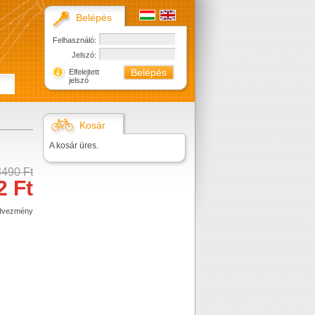
Belépés
Felhasználó:
Jelszó:
Elfelejtett
jelszó
Kosár
A kosár üres.
3490 Ft
2 Ft
dvezmény