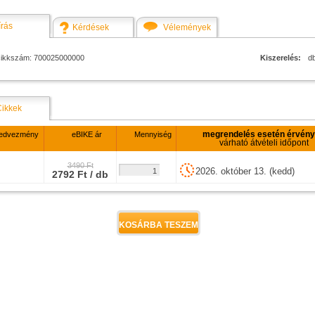
írás
Kérdések
Vélemények
cikkszám: 700025000000
Kiszerelés:
d
Cikkek
megrendelés esetén érvén
edvezmény
eBIKE ár
Mennyiség
várható átvételi időpont
3490 Ft
2026. október 13. (kedd)
2792 Ft / db