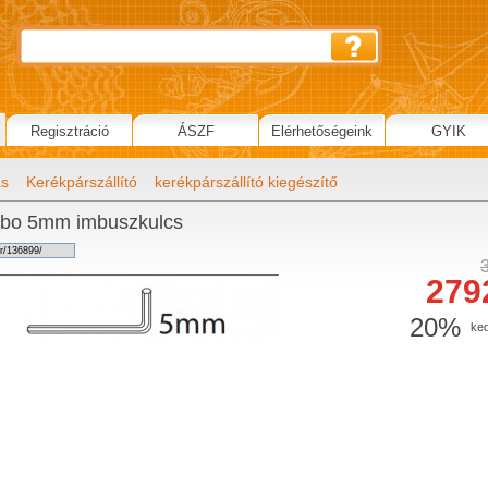
Regisztráció
ÁSZF
Elérhetőségeink
GYIK
ás
Kerékpárszállító
kerékpárszállító kiegészítő
bo 5mm imbuszkulcs
279
20%
ke