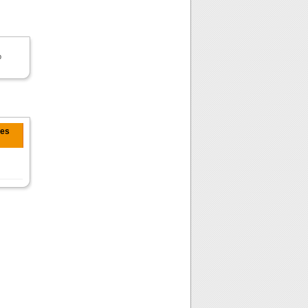
b
yes