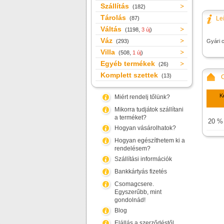
Szállítás
(182)
Tárolás
(87)
Le
Váltás
(1198,
3 új
)
Váz
(293)
Gyári 
Villa
(508,
1 új
)
Egyéb termékek
(26)
Komplett szettek
(13)
K
Miért rendelj tőlünk?
Mikorra tudjátok szállítani
a terméket?
20 %
Hogyan vásárolhatok?
Hogyan egészíthetem ki a
rendelésem?
Szállítási információk
Bankkártyás fizetés
Csomagcsere.
Egyszerűbb, mint
gondolnád!
Blog
Elállás a szerződéstől