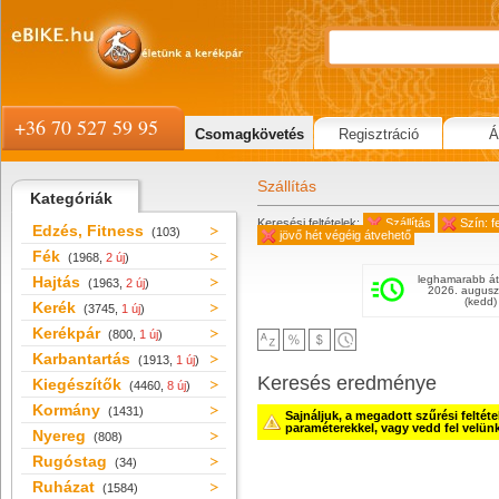
+36 70 527 59 95
Csomagkövetés
Regisztráció
Á
Szállítás
Kategóriák
Keresési feltételek:
Szállítás
Szín: f
Edzés, Fitness
(103)
jövő hét végéig átvehető
Fék
(1968,
2 új
)
Hajtás
leghamarabb át
(1963,
2 új
)
2026. augusz
(kedd)
Kerék
(3745,
1 új
)
Kerékpár
(800,
1 új
)
Karbantartás
(1913,
1 új
)
Keresés eredménye
Kiegészítők
(4460,
8 új
)
Kormány
(1431)
Sajnáljuk, a megadott szűrési feltét
paraméterekkel, vagy vedd fel velün
Nyereg
(808)
Rugóstag
(34)
Ruházat
(1584)