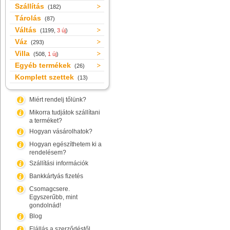
Szállítás
(182)
Tárolás
(87)
Váltás
(1199,
3 új
)
Váz
(293)
Villa
(508,
1 új
)
Egyéb termékek
(26)
Komplett szettek
(13)
Miért rendelj tőlünk?
Mikorra tudjátok szállítani
a terméket?
Hogyan vásárolhatok?
Hogyan egészíthetem ki a
rendelésem?
Szállítási információk
Bankkártyás fizetés
Csomagcsere.
Egyszerűbb, mint
gondolnád!
Blog
Elállás a szerződéstől