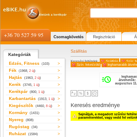
+36 70 527 59 95
Csomagkövetés
Regisztráció
Á
Szállítás
Kategóriák
Keresési feltételek:
Szállítás
Szín: f
Edzés, Fitness
(103)
Szín: feket/zöld
leghamarabb átveh
Fék
(1968,
2 új
)
leghamar
Hajtás
(1963,
2 új
)
átvehetők: 
augusztus 11.
Kerék
(3745,
1 új
)
Kerékpár
(800,
1 új
)
Karbantartás
(1913,
1 új
)
Keresés eredménye
Kiegészítők
(4460,
8 új
)
Kormány
(1431)
Sajnáljuk, a megadott szűrési feltét
paraméterekkel, vagy vedd fel velün
Nyereg
(808)
Rugóstag
(34)
Ruházat
(1584)