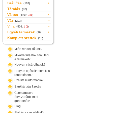
Szállítás
(182)
Tárolás
(87)
Váltás
(1199,
3 új
)
Váz
(293)
Villa
(508,
1 új
)
Egyéb termékek
(26)
Komplett szettek
(13)
Miért rendelj tőlünk?
Mikorra tudjátok szállítani
a terméket?
Hogyan vásárolhatok?
Hogyan egészíthetem ki a
rendelésem?
Szállítási információk
Bankkártyás fizetés
Csomagcsere.
Egyszerűbb, mint
gondolnád!
Blog
Elállás a szerződéstől