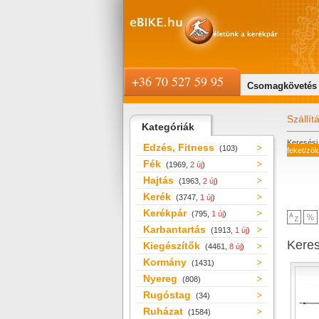
+36 70 527 59 95
Csomagkövetés
Szállít
Kategóriák
Keresési 
Edzés, Fitness
(103)
feket/zöl
Fék
(1969,
2 új
)
Hajtás
(1963,
2 új
)
Kerék
(3747,
1 új
)
Kerékpár
(795,
1 új
)
Karbantartás
(1913,
1 új
)
Kere
Kiegészítők
(4461,
8 új
)
Kormány
(1431)
Nyereg
(808)
Rugóstag
(34)
Ruházat
(1584)