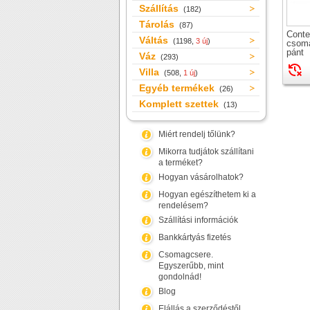
Szállítás
(182)
Tárolás
(87)
Conte
Váltás
(1198,
3 új
)
csoma
pánt
Váz
(293)
Villa
(508,
1 új
)
Egyéb termékek
(26)
Komplett szettek
(13)
Miért rendelj tőlünk?
Mikorra tudjátok szállítani
a terméket?
Hogyan vásárolhatok?
Hogyan egészíthetem ki a
rendelésem?
Szállítási információk
Bankkártyás fizetés
Csomagcsere.
Egyszerűbb, mint
gondolnád!
Blog
Elállás a szerződéstől