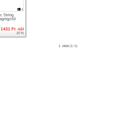
5
c String
grögzítő
1431 Ft -tól
10 %
1. oldal (1–1)