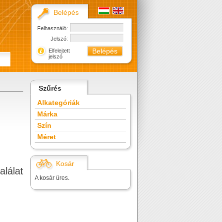
Belépés
Felhasználó:
Jelszó:
Elfelejtett
jelszó
Szűrés
Alkategóriák
Márka
Szín
Méret
Kosár
alálat
A kosár üres.