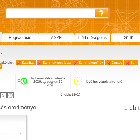
Regisztráció
ÁSZF
Elérhetőségeink
GYIK
ás
feltételek:
Szállítás
Szín: fekete/sárga
Szín: fekete/kék
Contec
Szín:
d
leghamarabb átvehetők:
2026. augusztus 10.
jövő hét végéig átvehető
(hétfő)
1. oldal (1–1)
sés eredménye
1 db t