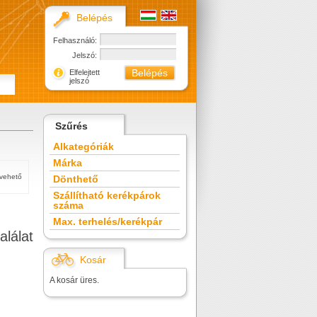
Belépés
Felhasználó:
Jelszó:
Elfelejtett
jelszó
Szűrés
Alkategóriák
Márka
tvehető
Dönthető
Szállítható kerékpárok
száma
Max. terhelés/kerékpár
alálat
Kosár
A kosár üres.