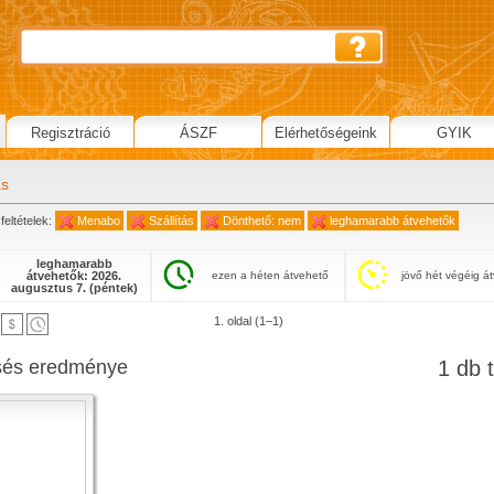
Regisztráció
ÁSZF
Elérhetőségeink
GYIK
ás
feltételek:
Menabo
Szállítás
Dönthető: nem
leghamarabb átvehetők
leghamarabb
átvehetők: 2026.
ezen a héten átvehető
jövő hét végéig á
augusztus 7. (péntek)
1. oldal (1–1)
sés eredménye
1 db t