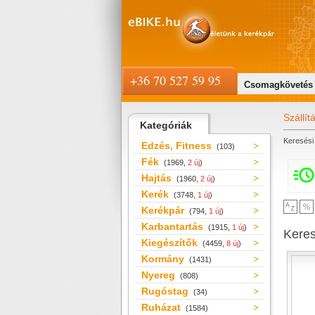
+36 70 527 59 95
Csomagkövetés
Szállít
Kategóriák
Keresési 
Edzés, Fitness
(103)
Fék
(1969,
2 új
)
Hajtás
(1960,
2 új
)
Kerék
(3748,
1 új
)
Kerékpár
(794,
1 új
)
Karbantartás
(1915,
1 új
)
Kere
Kiegészítők
(4459,
8 új
)
Kormány
(1431)
Nyereg
(808)
Rugóstag
(34)
Ruházat
(1584)