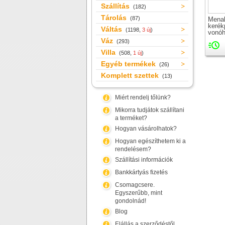
Szállítás
(182)
Tárolás
(87)
Mena
kerék
Váltás
(1198,
3 új
)
vonóh
Váz
(293)
Villa
(508,
1 új
)
Egyéb termékek
(26)
Komplett szettek
(13)
Miért rendelj tőlünk?
Mikorra tudjátok szállítani
a terméket?
Hogyan vásárolhatok?
Hogyan egészíthetem ki a
rendelésem?
Szállítási információk
Bankkártyás fizetés
Csomagcsere.
Egyszerűbb, mint
gondolnád!
Blog
Elállás a szerződéstől