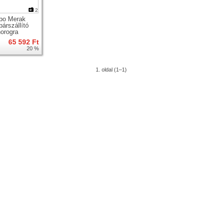
2
bo Merak
párszállító
orogra
65 592 Ft
20 %
1. oldal (1–1)