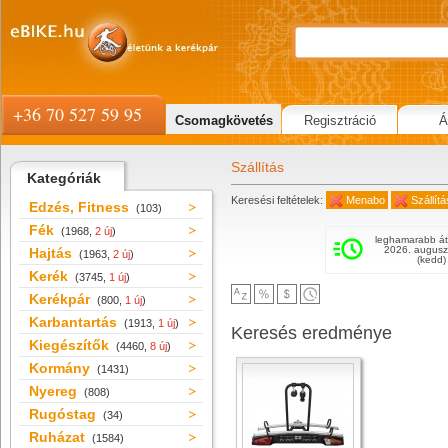
+36 70 527 59 95
Csomagkövetés
Regisztráció
Á
Szállítás
Kategóriák
Keresési feltételek:
Menabo
Szállítá
Edzés, Fitness
(103)
Fék
(1968,
2 új
)
leghamarabb át
2026. augusz
Hajtás
(1963,
2 új
)
(kedd)
Kerék
(3745,
1 új
)
Kerékpár
(800,
1 új
)
Karbantartás
(1913,
1 új
)
Keresés eredménye
Kiegészítők
(4460,
8 új
)
Kormány
(1431)
Nyereg
(808)
Rugóstag
(34)
Ruházat
(1584)