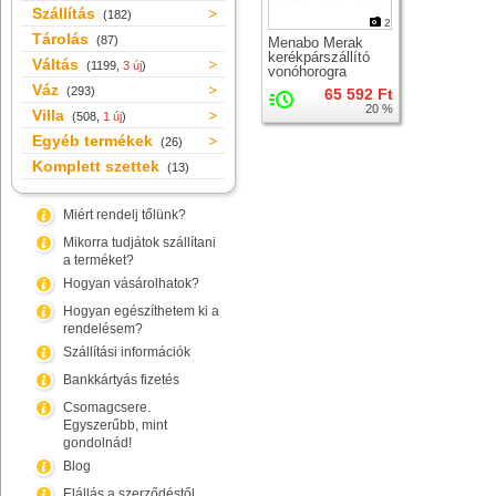
Szállítás
(182)
2
Tárolás
(87)
Menabo Merak
kerékpárszállító
Váltás
(1199,
3 új
)
vonóhorogra
Váz
(293)
65 592 Ft
20 %
Villa
(508,
1 új
)
Egyéb termékek
(26)
Komplett szettek
(13)
Miért rendelj tőlünk?
Mikorra tudjátok szállítani
a terméket?
Hogyan vásárolhatok?
Hogyan egészíthetem ki a
rendelésem?
Szállítási információk
Bankkártyás fizetés
Csomagcsere.
Egyszerűbb, mint
gondolnád!
Blog
Elállás a szerződéstől