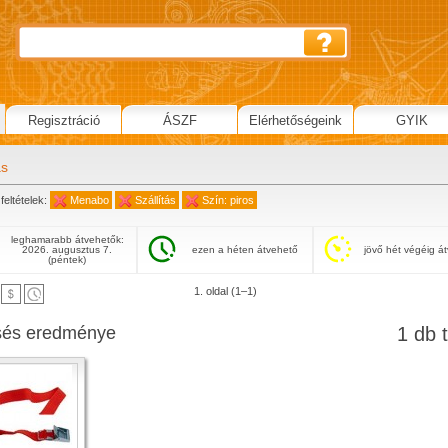
Regisztráció
ÁSZF
Elérhetőségeink
GYIK
ás
feltételek:
Menabo
Szállítás
Szín: piros
leghamarabb átvehetők:
2026. augusztus 7.
ezen a héten átvehető
jövő hét végéig á
(péntek)
1. oldal (1–1)
sés eredménye
1 db t