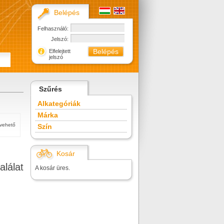
Belépés
Felhasználó:
Jelszó:
Elfelejtett
jelszó
Szűrés
Alkategóriák
Márka
tvehető
Szín
Kosár
alálat
A kosár üres.