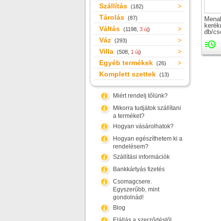
Szállítás
(182)
Tárolás
(87)
Mena
kerék
Váltás
(1198,
3 új
)
db/cs
heved
Váz
(293)
Villa
(508,
1 új
)
Egyéb termékek
(26)
Komplett szettek
(13)
Miért rendelj tőlünk?
Mikorra tudjátok szállítani
a terméket?
Hogyan vásárolhatok?
Hogyan egészíthetem ki a
rendelésem?
Szállítási információk
Bankkártyás fizetés
Csomagcsere.
Egyszerűbb, mint
gondolnád!
Blog
Elállás a szerződéstől