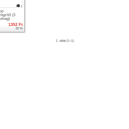
1
bo
rögzítő (3
omag)
er
1352 Ft
20 %
1. oldal (1–1)