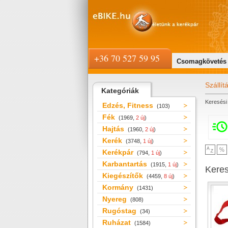
+36 70 527 59 95
Csomagkövetés
Szállít
Kategóriák
Keresési 
Edzés, Fitness
(103)
Fék
(1969,
2 új
)
Hajtás
(1960,
2 új
)
Kerék
(3748,
1 új
)
Kerékpár
(794,
1 új
)
Karbantartás
(1915,
1 új
)
Kere
Kiegészítők
(4459,
8 új
)
Kormány
(1431)
Nyereg
(808)
Rugóstag
(34)
Ruházat
(1584)