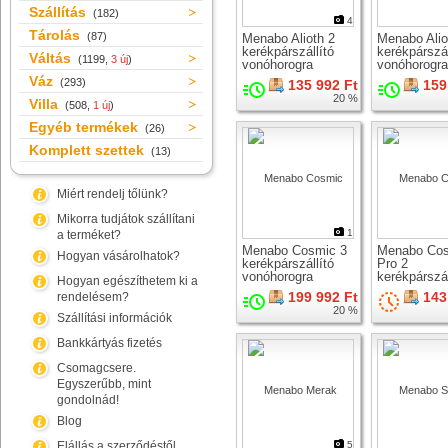
Szállítás
(182)
4
Tárolás
(87)
Menabo Alioth 2
Menabo Alio
kerékpárszállító
kerékpárszál
Váltás
(1199,
3 új
)
vonóhorogra
vonóhorogra
Váz
(293)
135 992 Ft
159
20 %
Villa
(508,
1 új
)
Egyéb termékek
(26)
Komplett szettek
(13)
Miért rendelj tőlünk?
Mikorra tudjátok szállítani
1
a terméket?
Menabo Cosmic 3
Menabo Co
Hogyan vásárolhatok?
kerékpárszállító
Pro 2
vonóhorogra
kerékpárszál
Hogyan egészíthetem ki a
vonóhorogra
199 992 Ft
143
rendelésem?
20 %
Szállítási információk
Bankkártyás fizetés
Csomagcsere.
Egyszerűbb, mint
gondolnád!
Blog
Elállás a szerződéstől
5