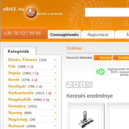
+36 70 527 59 95
Csomagkövetés
Regisztráció
Á
Szállítás
Kategóriák
Keresési feltételek:
Menabo
Szállítá
Edzés, Fitness
(103)
Fék
(1968,
2 új
)
leghamarabb át
2026. augusz
Hajtás
(1963,
2 új
)
(kedd)
Kerék
(3746,
1 új
)
Kerékpár
(799,
1 új
)
Karbantartás
(1913,
1 új
)
Keresés eredménye
Kiegészítők
(4460,
8 új
)
Kormány
(1431)
Nyereg
(808)
Rugóstag
(34)
Ruházat
(1584)