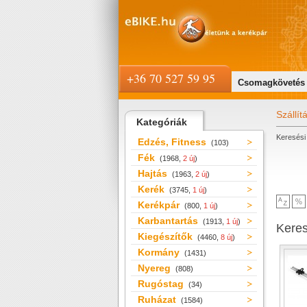
+36 70 527 59 95
Csomagkövetés
Szállít
Kategóriák
Keresési 
Edzés, Fitness
(103)
Fék
(1968,
2 új
)
Hajtás
(1963,
2 új
)
Kerék
(3745,
1 új
)
Kerékpár
(800,
1 új
)
Karbantartás
(1913,
1 új
)
Kere
Kiegészítők
(4460,
8 új
)
Kormány
(1431)
Nyereg
(808)
Rugóstag
(34)
Ruházat
(1584)