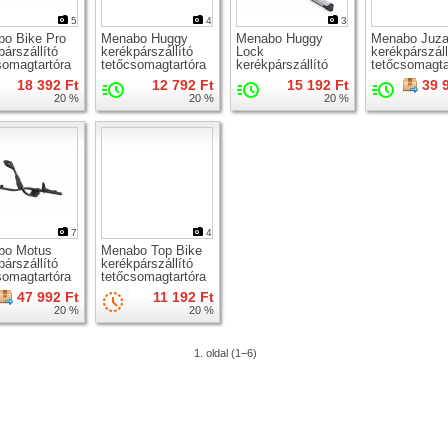
5
4
3
o Bike Pro
Menabo Huggy
Menabo Huggy
Menabo Juz
párszállító
kerékpárszállító
Lock
kerékpárszáll
somagtartóra
tetőcsomagtartóra
kerékpárszállító
tetőcsomagta
tetőcsomagtartóra
18 392 Ft
12 792 Ft
15 192 Ft
39 
20 %
20 %
20 %
7
4
bo Motus
Menabo Top Bike
párszállító
kerékpárszállító
somagtartóra
tetőcsomagtartóra
47 992 Ft
11 192 Ft
20 %
20 %
1. oldal (1–6)