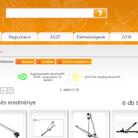
Regisztráció
ÁSZF
Elérhetőségeink
GYIK
ás
feltételek:
Menabo
Szállítás
Tetőcsomagtartóra
leghamarabb átvehetők:
2026. augusztus 11.
jövő hét végéig átvehető
(kedd)
1. oldal (1–6)
sés eredménye
6 db t