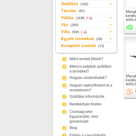
Szállítás
(182)
Tárolás
(87)
Menab
kerék
Váltás
(1199,
3 új
)
tetőc
Váz
(293)
Villa
(508,
1 új
)
Egyéb termékek
(26)
Komplett szettek
(13)
Miért rendelj tőlünk?
Mikorra tudjátok szállítani
a terméket?
Mena
Hogyan vásárolhatok?
kerék
tetőc
Hogyan egészíthetem ki a
rendelésem?
Szállítási információk
Bankkártyás fizetés
Csomagcsere.
Egyszerűbb, mint
gondolnád!
Blog
Elállás a szerződéstől