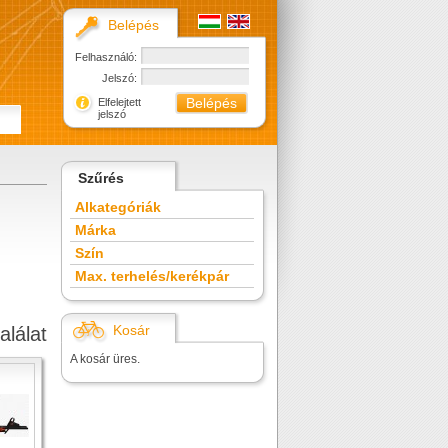
Belépés
Felhasználó:
Jelszó:
Elfelejtett
jelszó
Szűrés
Alkategóriák
Márka
Szín
Max. terhelés/kerékpár
Kosár
alálat
A kosár üres.