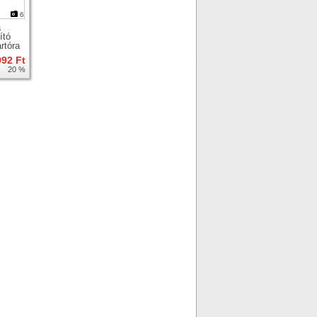
6
a
ító
rtóra
992 Ft
20 %