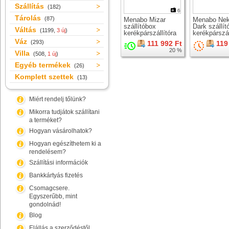
Szállítás
(182)
6
Tárolás
(87)
Menabo Mizar
Menabo Nek
szállítóbox
Dark szállít
Váltás
(1199,
3 új
)
kerékpárszállítóra
kerékpárszál
Váz
(293)
111 992 Ft
119
20 %
Villa
(508,
1 új
)
Egyéb termékek
(26)
Komplett szettek
(13)
Miért rendelj tőlünk?
Mikorra tudjátok szállítani
a terméket?
Hogyan vásárolhatok?
Hogyan egészíthetem ki a
rendelésem?
Szállítási információk
Bankkártyás fizetés
Csomagcsere.
Egyszerűbb, mint
gondolnád!
Blog
Elállás a szerződéstől