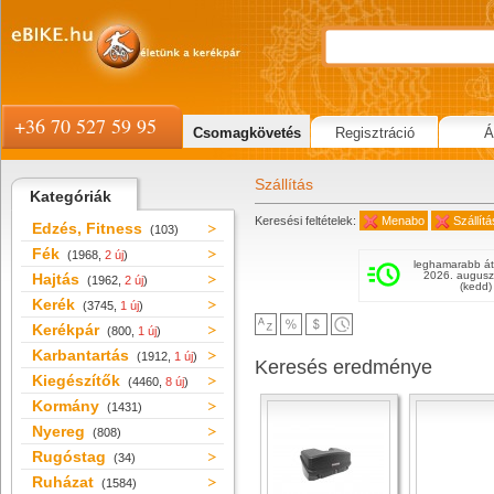
+36 70 527 59 95
Csomagkövetés
Regisztráció
Á
Szállítás
Kategóriák
Keresési feltételek:
Menabo
Szállítá
Edzés, Fitness
(103)
Fék
(1968,
2 új
)
leghamarabb át
2026. augusz
Hajtás
(1962,
2 új
)
(kedd)
Kerék
(3745,
1 új
)
Kerékpár
(800,
1 új
)
Karbantartás
(1912,
1 új
)
Keresés eredménye
Kiegészítők
(4460,
8 új
)
Kormány
(1431)
Nyereg
(808)
Rugóstag
(34)
Ruházat
(1584)