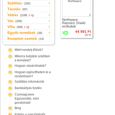
Szállítás
(182)
Tárolás
(87)
Váltás
(1198,
3 új
)
2
Northwave
Váz
(293)
Rainskin Shield
esőkabát
Villa
(508,
1 új
)
44 991 Ft
Egyéb termékek
(26)
10 %
Komplett szettek
(13)
Miért rendelj tőlünk?
Mikorra tudjátok szállítani
a terméket?
Hogyan vásárolhatok?
Hogyan egészíthetem ki a
rendelésem?
Szállítási információk
Bankkártyás fizetés
Csomagcsere.
Egyszerűbb, mint
gondolnád!
Blog
Elállás a szerződéstől