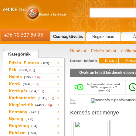
+36 70 527 59 95
Csomagkövetés
Regisztráció
Á
Ruházat
Felsőruházat
esőkab
Kategóriák
Keresési feltételek:
Ruházat
Esőkab
Edzés, Fitness
(103)
Fék
(1968,
2 új
)
Gyakran feltett kérdések ebben 
Hajtás
(1960,
2 új
)
Kerék
(3748,
1 új
)
leghamarabb átvehetők:
2026. augusztus 7.
Kerékpár
(péntek)
(794,
1 új
)
Karbantartás
(1915,
1 új
)
Kiegészítők
(4459,
8 új
)
Kormány
Keresés eredménye
(1431)
Nyereg
(808)
Rugóstag
(34)
Ruházat
(1584)