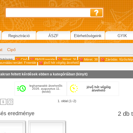
Regisztráció
ÁSZF
Elérhetőségeink
GYIK
at
Cipő
feltételek:
Cipő
BMX/Freeride
Méret: 36
Méret: 38
Záródás: fűzős/té
sználási terület: Freeride
jövő hét végéig átvehető
akran feltett kérdések ebben a kategóriában (
kinyit
)
leghamarabb átvehetők:
jövő hét végéig
2026. augusztus 11.
átvehető
(kedd)
1. oldal (1–2)
sés eredménye
2 db t