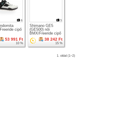
6
5
Indomita
Shimano GE5
reeride cipő
(GE500) női
BMX/Freeride cipő
53 991 Ft
38 242 Ft
10 %
15 %
1. oldal (1–2)