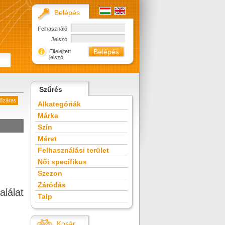
Belépés
Felhasználó:
Jelszó:
Elfelejtett
jelszó
Szűrés
pőzáras
Alkategóriák
Márka
Szín
Méret
Felhasználási terület
Női specifikus
Szezon
Záródás
alálat
Talp
Kosár