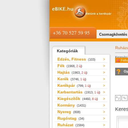
+36 70 527 59 95
Csomagkövetés
Ruház
Kategóriák
Keresési 
Edzés, Fitness
(103)
Felha
Fék
(1968,
2 új
)
Gy
Hajtás
(1963,
2 új
)
Kerék
(3746,
1 új
)
Kerékpár
(799,
1 új
)
Karbantartás
(1913,
1 új
)
Kiegészítők
(4460,
8 új
)
Kormány
(1431)
Kere
Nyereg
(808)
Rugóstag
(34)
Ruházat
(1584)