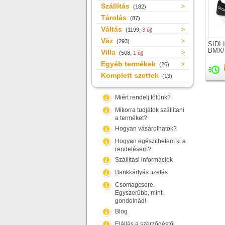
Szállítás
(182)
Tárolás
(87)
Váltás
(1199,
3 új
)
Váz
(293)
SIDI 
BMX/F
Villa
(508,
1 új
)
Egyéb termékek
(26)
Komplett szettek
(13)
Miért rendelj tőlünk?
Mikorra tudjátok szállítani
a terméket?
Hogyan vásárolhatok?
Hogyan egészíthetem ki a
rendelésem?
Szállítási információk
Bankkártyás fizetés
Csomagcsere.
Egyszerűbb, mint
gondolnád!
Blog
Elállás a szerződéstől