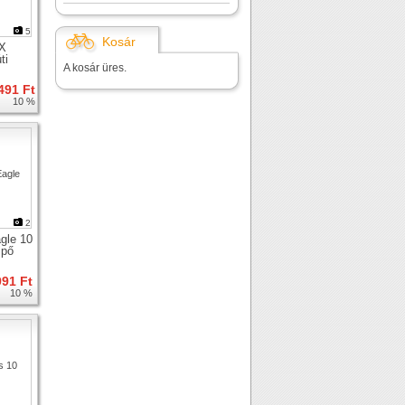
5
Kosár
 X
ti
A kosár üres.
491 Ft
10 %
2
gle 10
ipő
991 Ft
10 %