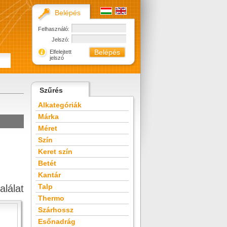
Belépés
Felhasználó:
Jelszó:
Elfelejtett
jelszó
Szűrés
Alkategóriák
Márka
Méret
Szín
Keret szín
Betét
Kantár
Talp
alálat
Thermo
Szárhossz
Esőnadrág