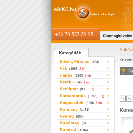
+36 70 527 59 95
Csomagkövetés
Ruház
Kategóriák
Keresési 
Edzés, Fitness
(103)
Fék
(1968,
2 új
)
Gy
Hajtás
(1963,
2 új
)
Kerék
(3745,
1 új
)
Kerékpár
(800,
1 új
)
Karbantartás
(1913,
1 új
)
Kiegészítők
(4460,
8 új
)
Kormány
Kere
(1431)
Nyereg
(808)
Rugóstag
(34)
Ruházat
(1584)