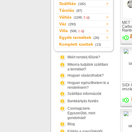
Szállítás
(182)
Tárolás
(87)
Váltás
(1199,
3 új
)
MET 
Váz
(293)
Carbo
Rainb
Villa
(508,
1 új
)
Editi
Egyéb termékek
sisak
(26)
Komplett szettek
(13)
Miért rendelj tőlünk?
Mikorra tudjátok szállítani
a terméket?
Hogyan vásárolhatok?
Hogyan egészíthetem ki a
SIDI 
rendelésem?
orszá
Szállítási információk
Bankkártyás fizetés
Csomagcsere.
Egyszerűbb, mint
gondolnád!
Blog
Elállás a szerződéstől