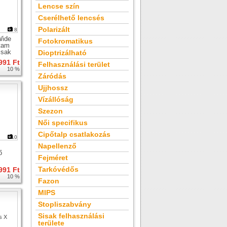
Lencse szín
Cserélhető lencsés
Polarizált
8
Wide
Fotokromatikus
utam
isak
Dioptrizálható
991 Ft
Felhasználási terület
10 %
Záródás
Ujjhossz
Vízállóság
Szezon
Női specifikus
Cipőtalp csatlakozás
10
Napellenző
ő
Fejméret
Tarkóvédős
991 Ft
10 %
Fazon
MIPS
Stopliszabvány
Sisak felhasználási
területe