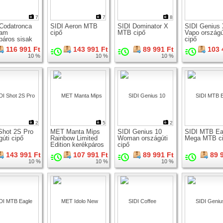
7
7
8
Codatronca
SIDI Aeron MTB
SIDI Dominator X
SIDI Genius
tam
cipő
MTB cipő
Vapo országú
páros sisak
cipő
116 991 Ft
143 991 Ft
89 991 Ft
103 
10 %
10 %
10 %
2
5
2
Shot 2S Pro
MET Manta Mips
SIDI Genius 10
SIDI MTB Ea
gúti cipő
Rainbow Limited
Woman országúti
Mega MTB c
Edition kerékpáros
cipő
sisak
143 991 Ft
107 991 Ft
89 991 Ft
89 
10 %
10 %
10 %