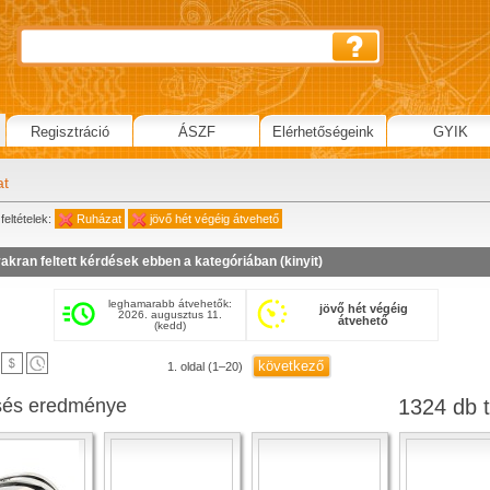
Regisztráció
ÁSZF
Elérhetőségeink
GYIK
at
feltételek:
Ruházat
jövő hét végéig átvehető
akran feltett kérdések ebben a kategóriában (
kinyit
)
leghamarabb átvehetők:
jövő hét végéig
2026. augusztus 11.
átvehető
(kedd)
következő
1. oldal (1–20)
sés eredménye
1324 db t