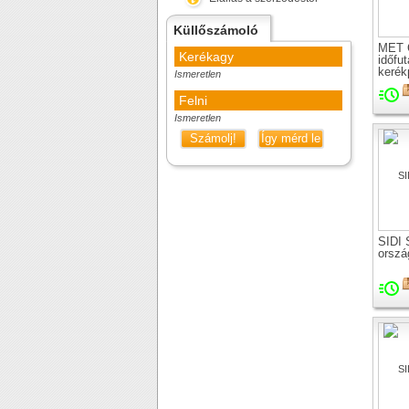
Küllőszámoló
MET 
Kerékagy
időfu
kerék
Ismeretlen
Felni
Ismeretlen
Számolj!
Így mérd le
SIDI 
orszá