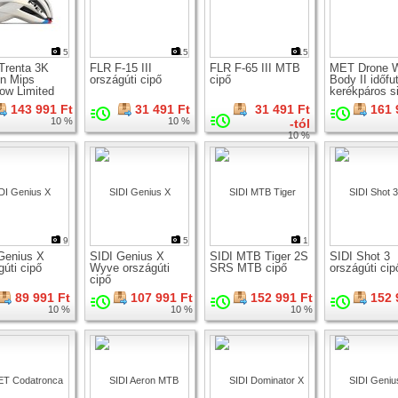
5
15
15
Trenta 3K
FLR F-15 III
FLR F-65 III MTB
MET Drone 
n Mips
országúti cipő
cipő
Body II időf
ow Limited
kerékpáros s
on kerékpáros
143 991 Ft
31 491 Ft
31 491 Ft
161 
10 %
10 %
-tól
10 %
9
5
1
Genius X
SIDI Genius X
SIDI MTB Tiger 2S
SIDI Shot 3
gúti cipő
Wyve országúti
SRS MTB cipő
országúti cip
cipő
89 991 Ft
107 991 Ft
152 991 Ft
152 
10 %
10 %
10 %