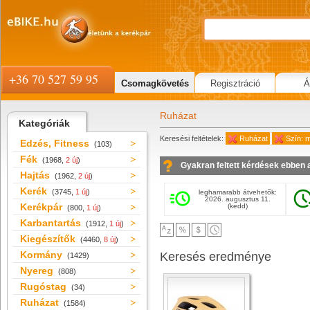
+36 70 527 59 95
Csomagkövetés
Regisztráció
Á
Ruházat
Kategóriák
Keresési feltételek:
Ruházat
Szín: m
Edzés, Fitness
(103)
Fék
(1968,
2 új
)
Gyakran feltett kérdések ebben 
Hajtás
(1962,
2 új
)
Kerék
(3745,
1 új
)
leghamarabb átvehetők:
2026. augusztus 11.
Kerékpár
(kedd)
(800,
1 új
)
Karbantartás
(1912,
1 új
)
Kiegészítők
(4460,
8 új
)
Kormány
Keresés eredménye
(1429)
Nyereg
(808)
Rugóstag
(34)
Ruházat
(1584)