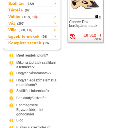
Szállítás
(182)
Tárolás
(87)
Váltás
(1199,
3 új
)
6
Contec Rok
Váz
(293)
kerékpáros sisak
Villa
(508,
1 új
)
18 312 Ft
Egyéb termékek
(26)
20 %
Komplett szettek
(13)
Miért rendelj tőlünk?
Mikorra tudjátok szállítani
a terméket?
Hogyan vásárolhatok?
Hogyan egészíthetem ki a
rendelésem?
Szállítási információk
Bankkártyás fizetés
Csomagcsere.
Egyszerűbb, mint
gondolnád!
Blog
Elállás a szerződéstől