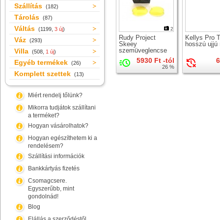
Szállítás
(182)
Tárolás
(87)
Váltás
(1199,
3 új
)
2
Rudy Project
Kellys Pro 
Váz
(293)
Skeey
hosszú ujjú
szemüveglencse
Villa
(508,
1 új
)
5930 Ft -tól
6
Egyéb termékek
(26)
26 %
Komplett szettek
(13)
Miért rendelj tőlünk?
Mikorra tudjátok szállítani
a terméket?
Hogyan vásárolhatok?
Hogyan egészíthetem ki a
rendelésem?
Szállítási információk
Bankkártyás fizetés
Csomagcsere.
Egyszerűbb, mint
gondolnád!
Blog
Elállás a szerződéstől