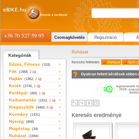
+36 70 527 59 95
Csomagkövetés
Regisztráció
Á
Ruházat
Kategóriák
Keresési feltételek:
Ruházat
Szín: y
Edzés, Fitness
(103)
Fék
(1968,
2 új
)
Gyakran feltett kérdések ebben 
Hajtás
(1962,
2 új
)
Kerék
(3745,
1 új
)
leghamarabb át
2026. augusz
Kerékpár
(kedd)
(800,
1 új
)
Karbantartás
(1912,
1 új
)
Kiegészítők
(4460,
8 új
)
Kormány
Keresés eredménye
(1431)
Nyereg
(808)
Rugóstag
(34)
Ruházat
(1584)