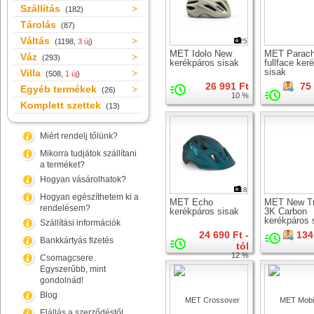
Szállítás
(182)
Tárolás
(87)
Váltás
(1198,
3 új
)
25
MET Idolo New
MET Parach
Váz
(293)
kerékpáros sisak
fullface ker
sisak
Villa
(508,
1 új
)
26 991 Ft
75
Egyéb termékek
(26)
10 %
Komplett szettek
(13)
Miért rendelj tőlünk?
Mikorra tudjátok szállítani
a terméket?
Hogyan vásárolhatok?
18
Hogyan egészíthetem ki a
MET Echo
MET New Tr
rendelésem?
kerékpáros sisak
3K Carbon
kerékpáros 
Szállítási információk
24 690 Ft -
134
Bankkártyás fizetés
tól
12 %
Csomagcsere.
Egyszerűbb, mint
gondolnád!
Blog
Elállás a szerződéstől