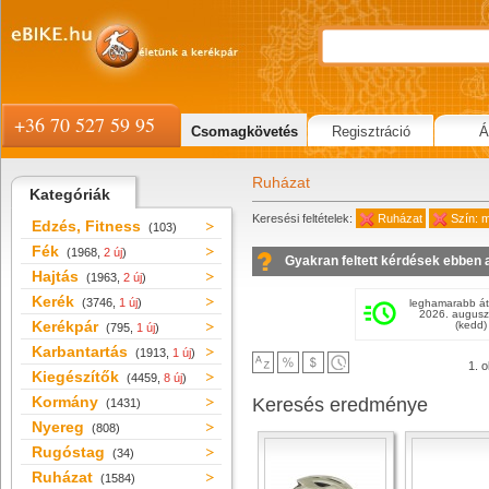
+36 70 527 59 95
Csomagkövetés
Regisztráció
Á
Ruházat
Kategóriák
Keresési feltételek:
Ruházat
Szín: m
Edzés, Fitness
(103)
Fék
(1968,
2 új
)
Gyakran feltett kérdések ebben 
Hajtás
(1963,
2 új
)
Kerék
(3746,
1 új
)
leghamarabb át
2026. augusz
Kerékpár
(kedd)
(795,
1 új
)
Karbantartás
(1913,
1 új
)
1. o
Kiegészítők
(4459,
8 új
)
Kormány
Keresés eredménye
(1431)
Nyereg
(808)
Rugóstag
(34)
Ruházat
(1584)