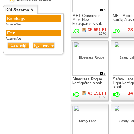
Küllőszámoló
10
MET Crossover
MET Mobilit
Kerékagy
Mips New
kerékpáros 
kerékpáros sisak
Ismeretlen
35 991 Ft
28
Felni
10 %
Ismeretlen
Számolj!
Így mérd le
16
Bluegrass Rogue
Safety Labs
kerékpáros sisak
Light kerék
sisak
43 191 Ft
14
10 %