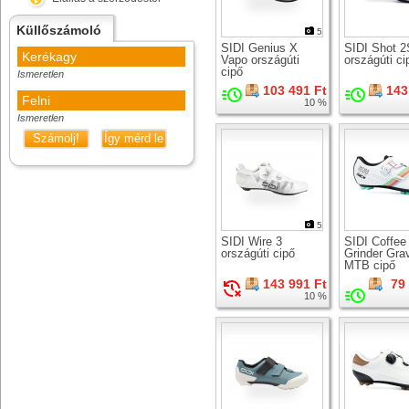
Küllőszámoló
5
SIDI Genius X
SIDI Shot 2
Kerékagy
Vapo országúti
országúti ci
cipő
Ismeretlen
103 491 Ft
143
Felni
10 %
Ismeretlen
Számolj!
Így mérd le
5
SIDI Wire 3
SIDI Coffee
országúti cipő
Grinder Gra
MTB cipő
143 991 Ft
79
10 %