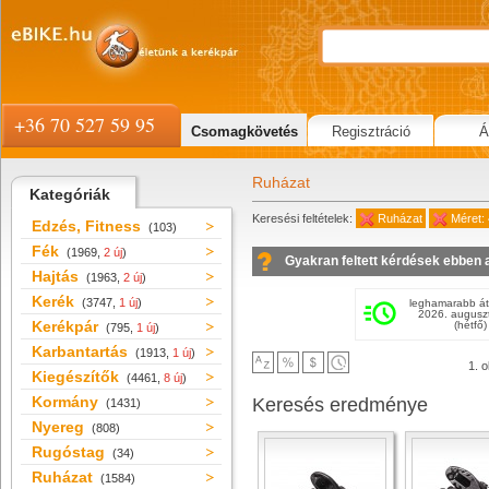
+36 70 527 59 95
Csomagkövetés
Regisztráció
Á
Ruházat
Kategóriák
Keresési feltételek:
Ruházat
Méret:
Edzés, Fitness
(103)
Fék
(1969,
2 új
)
Gyakran feltett kérdések ebben 
Hajtás
(1963,
2 új
)
Kerék
(3747,
1 új
)
leghamarabb át
2026. augusz
Kerékpár
(hétfő)
(795,
1 új
)
Karbantartás
(1913,
1 új
)
1. o
Kiegészítők
(4461,
8 új
)
Kormány
Keresés eredménye
(1431)
Nyereg
(808)
Rugóstag
(34)
Ruházat
(1584)