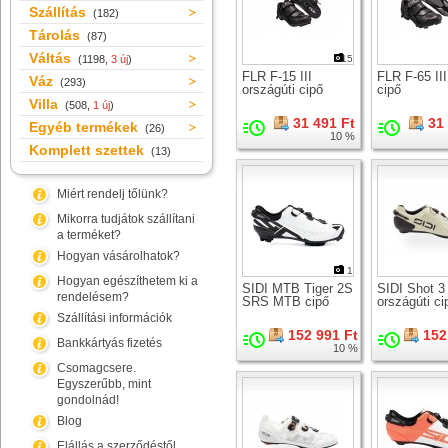
Szállítás
(182)
Tárolás
(87)
Váltás
(1198,
3 új
)
15
FLR F-15 III
FLR F-65 II
Váz
(293)
országúti cipő
cipő
Villa
(508,
1 új
)
31 491 Ft
31
Egyéb termékek
(26)
10 %
Komplett szettek
(13)
Miért rendelj tőlünk?
Mikorra tudjátok szállítani
a terméket?
Hogyan vásárolhatok?
1
Hogyan egészíthetem ki a
SIDI MTB Tiger 2S
SIDI Shot 3
rendelésem?
SRS MTB cipő
országúti ci
Szállítási információk
152 991 Ft
152
Bankkártyás fizetés
10 %
Csomagcsere.
Egyszerűbb, mint
gondolnád!
Blog
Elállás a szerződéstől