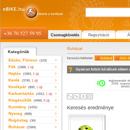
+36 70 527 59 95
Csomagkövetés
Regisztráció
Á
Ruházat
Kategóriák
Keresési feltételek:
Ruházat
Szín: 
Edzés, Fitness
(103)
Fék
(1968,
2 új
)
Gyakran feltett kérdések ebben 
Hajtás
(1963,
2 új
)
Kerék
(3745,
1 új
)
leghamarabb át
2026. augusz
Kerékpár
(kedd)
(800,
1 új
)
Karbantartás
(1912,
1 új
)
Kiegészítők
(4460,
8 új
)
Kormány
Keresés eredménye
(1431)
Nyereg
(808)
Rugóstag
(34)
Ruházat
(1584)