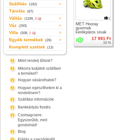
Szállítás
(182)
Tárolás
(87)
Váltás
(1199,
3 új
)
31
MET Hooray
Váz
(293)
gyermek
kerékpáros sisak
Villa
(508,
1 új
)
17 991 Ft
Egyéb termékek
(26)
10 %
Komplett szettek
(13)
Miért rendelj tőlünk?
Mikorra tudjátok szállítani
a terméket?
Hogyan vásárolhatok?
Hogyan egészíthetem ki a
rendelésem?
Szállítási információk
Bankkártyás fizetés
Csomagcsere.
Egyszerűbb, mint
gondolnád!
Blog
Elállás a szerződéstől