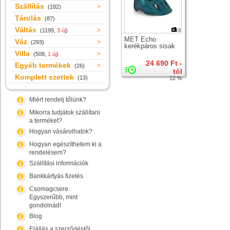
Szállítás
(182)
Tárolás
(87)
Váltás
(1199,
3 új
)
18
MET Echo
Váz
(293)
kerékpáros sisak
Villa
(508,
1 új
)
24 690 Ft -
Egyéb termékek
(26)
tól
Komplett szettek
(13)
12 %
Miért rendelj tőlünk?
Mikorra tudjátok szállítani
a terméket?
Hogyan vásárolhatok?
Hogyan egészíthetem ki a
rendelésem?
Szállítási információk
Bankkártyás fizetés
Csomagcsere.
Egyszerűbb, mint
gondolnád!
Blog
Elállás a szerződéstől