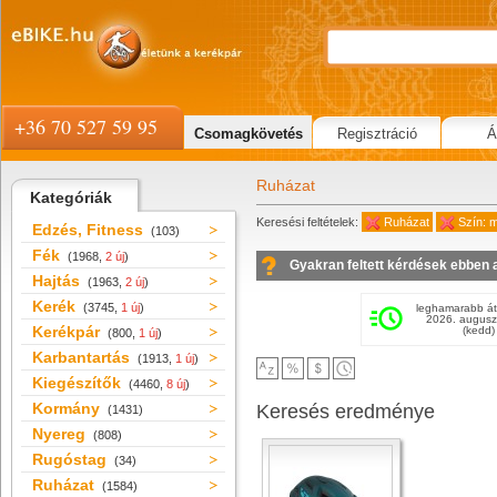
+36 70 527 59 95
Csomagkövetés
Regisztráció
Á
Ruházat
Kategóriák
Keresési feltételek:
Ruházat
Szín: m
Edzés, Fitness
(103)
Fék
(1968,
2 új
)
Gyakran feltett kérdések ebben 
Hajtás
(1963,
2 új
)
Kerék
(3745,
1 új
)
leghamarabb át
2026. augusz
Kerékpár
(kedd)
(800,
1 új
)
Karbantartás
(1913,
1 új
)
Kiegészítők
(4460,
8 új
)
Kormány
Keresés eredménye
(1431)
Nyereg
(808)
Rugóstag
(34)
Ruházat
(1584)