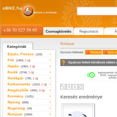
+36 70 527 59 95
Csomagkövetés
Regisztráció
Á
Ruházat
Kategóriák
Keresési feltételek:
Ruházat
Szín: m
Edzés, Fitness
(103)
Fék
(1969,
2 új
)
Gyakran feltett kérdések ebben 
Hajtás
(1963,
2 új
)
Kerék
(3746,
1 új
)
leghamarabb át
2026. augusz
Kerékpár
(hétfő)
(795,
1 új
)
Karbantartás
(1913,
1 új
)
Kiegészítők
(4461,
8 új
)
Kormány
Keresés eredménye
(1431)
Nyereg
(808)
Rugóstag
(34)
Ruházat
(1584)