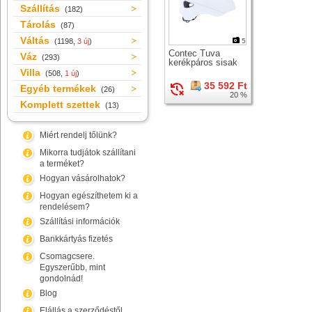
Szállítás
(182)
Tárolás
(87)
Váltás
(1198,
3 új
)
5
Contec Tuva
Váz
(293)
kerékpáros sisak
Villa
(508,
1 új
)
35 592 Ft
Egyéb termékek
(26)
20 %
Komplett szettek
(13)
Miért rendelj tőlünk?
Mikorra tudjátok szállítani
a terméket?
Hogyan vásárolhatok?
Hogyan egészíthetem ki a
rendelésem?
Szállítási információk
Bankkártyás fizetés
Csomagcsere.
Egyszerűbb, mint
gondolnád!
Blog
Elállás a szerződéstől