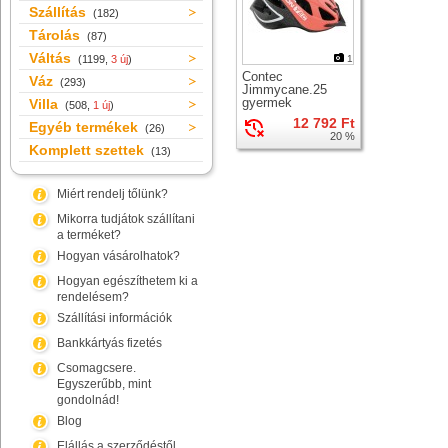
Szállítás
(182)
Tárolás
(87)
Váltás
(1199,
3 új
)
1
Contec
Váz
(293)
Jimmycane.25
gyermek
Villa
(508,
1 új
)
kerékpáros sisak
12 792 Ft
Egyéb termékek
(26)
20 %
Komplett szettek
(13)
Miért rendelj tőlünk?
Mikorra tudjátok szállítani
a terméket?
Hogyan vásárolhatok?
Hogyan egészíthetem ki a
rendelésem?
Szállítási információk
Bankkártyás fizetés
Csomagcsere.
Egyszerűbb, mint
gondolnád!
Blog
Elállás a szerződéstől