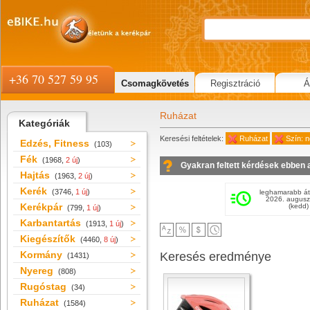
+36 70 527 59 95
Csomagkövetés
Regisztráció
Á
Ruházat
Kategóriák
Keresési feltételek:
Ruházat
Szín: n
Edzés, Fitness
(103)
Fék
(1968,
2 új
)
Gyakran feltett kérdések ebben 
Hajtás
(1963,
2 új
)
Kerék
(3746,
1 új
)
leghamarabb át
2026. augusz
Kerékpár
(kedd)
(799,
1 új
)
Karbantartás
(1913,
1 új
)
Kiegészítők
(4460,
8 új
)
Kormány
Keresés eredménye
(1431)
Nyereg
(808)
Rugóstag
(34)
Ruházat
(1584)