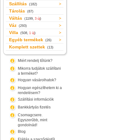
Szállítás
(182)
Tárolás
(87)
Váltás
(1199,
3 új
)
Váz
(293)
Villa
(508,
1 új
)
Egyéb termékek
(26)
Komplett szettek
(13)
Miért rendelj tőlünk?
Mikorra tudjátok szállítani
a terméket?
Hogyan vásárolhatok?
Hogyan egészíthetem ki a
rendelésem?
Szállítási információk
Bankkártyás fizetés
Csomagcsere.
Egyszerűbb, mint
gondolnád!
Blog
Elállás a szerződéstől