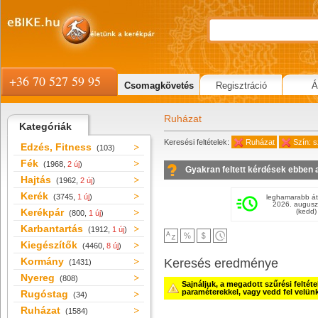
+36 70 527 59 95
Csomagkövetés
Regisztráció
Á
Ruházat
Kategóriák
Keresési feltételek:
Ruházat
Szín: s
Edzés, Fitness
(103)
Fék
(1968,
2 új
)
Gyakran feltett kérdések ebben 
Hajtás
(1962,
2 új
)
Kerék
(3745,
1 új
)
leghamarabb át
2026. augusz
Kerékpár
(kedd)
(800,
1 új
)
Karbantartás
(1912,
1 új
)
Kiegészítők
(4460,
8 új
)
Kormány
Keresés eredménye
(1431)
Nyereg
(808)
Sajnáljuk, a megadott szűrési feltét
paraméterekkel, vagy vedd fel velün
Rugóstag
(34)
Ruházat
(1584)