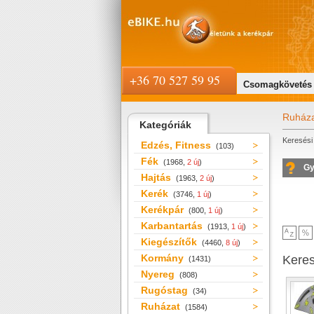
+36 70 527 59 95
Csomagkövetés
Ruház
Kategóriák
Keresési 
Edzés, Fitness
(103)
Fék
(1968,
2 új
)
Gy
Hajtás
(1963,
2 új
)
Kerék
(3746,
1 új
)
Kerékpár
(800,
1 új
)
Karbantartás
(1913,
1 új
)
Kiegészítők
(4460,
8 új
)
Kormány
Kere
(1431)
Nyereg
(808)
Rugóstag
(34)
Ruházat
(1584)