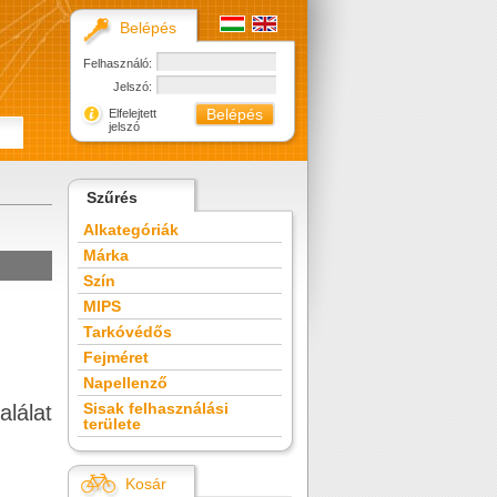
Belépés
Felhasználó:
Jelszó:
Elfelejtett
jelszó
Szűrés
Alkategóriák
Márka
Szín
MIPS
Tarkóvédős
Fejméret
Napellenző
Sisak felhasználási
alálat
területe
Kosár