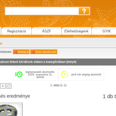
Regisztráció
ÁSZF
Elérhetőségeink
GYIK
at
feltételek:
Ruházat
Szín: bordó-szív
akran feltett kérdések ebben a kategóriában (
kinyit
)
leghamarabb átvehetők:
2026. augusztus 11.
jövő hét végéig átvehető
(kedd)
1. oldal (1–1)
sés eredménye
1 db t