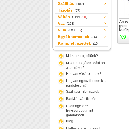
Szállítás
(182)
Tárolás
(87)
Váltás
(1199,
3 új
)
Abus 
Váz
(293)
gyer
kerék
Villa
(508,
1 új
)
Egyéb termékek
(26)
Komplett szettek
(13)
Miért rendelj tőlünk?
Mikorra tudjátok szállítani
a terméket?
Hogyan vásárolhatok?
Hogyan egészíthetem ki a
rendelésem?
Szállítási információk
Bankkártyás fizetés
Csomagcsere.
Egyszerűbb, mint
gondolnád!
Blog
Elállás a szerződéstől