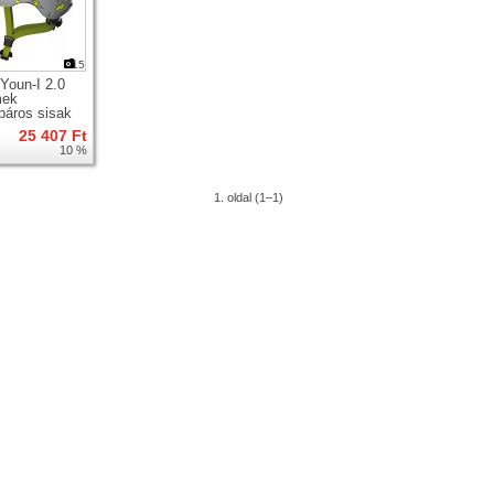
15
Youn-I 2.0
mek
páros sisak
25 407 Ft
10 %
1. oldal (1–1)