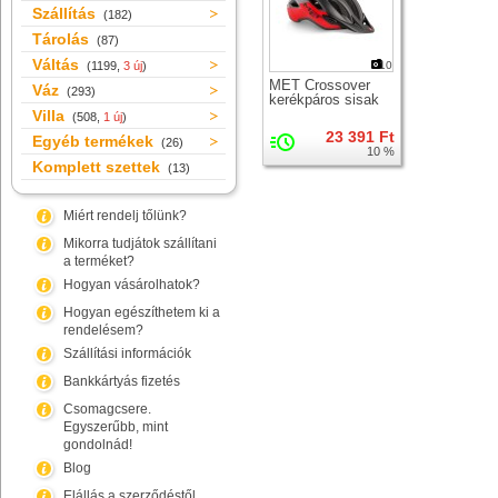
Szállítás
(182)
Tárolás
(87)
Váltás
(1199,
3 új
)
10
MET Crossover
Váz
(293)
kerékpáros sisak
Villa
(508,
1 új
)
23 391 Ft
Egyéb termékek
(26)
10 %
Komplett szettek
(13)
Miért rendelj tőlünk?
Mikorra tudjátok szállítani
a terméket?
Hogyan vásárolhatok?
Hogyan egészíthetem ki a
rendelésem?
Szállítási információk
Bankkártyás fizetés
Csomagcsere.
Egyszerűbb, mint
gondolnád!
Blog
Elállás a szerződéstől