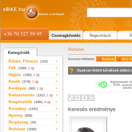
+36 70 527 59 95
Csomagkövetés
Regisztráció
Á
Ruházat
Kategóriák
Keresési feltételek:
Ruházat
Szín: f
Edzés, Fitness
(103)
Fék
(1968,
2 új
)
Gyakran feltett kérdések ebben 
Hajtás
(1963,
2 új
)
Kerék
(3745,
1 új
)
leghamarabb át
2026. augusz
Kerékpár
(kedd)
(800,
1 új
)
Karbantartás
(1913,
1 új
)
Kiegészítők
(4460,
8 új
)
Kormány
Keresés eredménye
(1431)
Nyereg
(808)
Rugóstag
(34)
Ruházat
(1584)