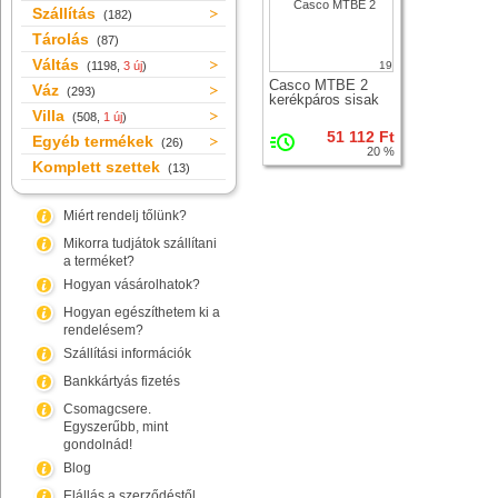
Szállítás
(182)
Tárolás
(87)
Váltás
(1198,
3 új
)
19
Casco MTBE 2
Váz
(293)
kerékpáros sisak
Villa
(508,
1 új
)
51 112 Ft
Egyéb termékek
(26)
20 %
Komplett szettek
(13)
Miért rendelj tőlünk?
Mikorra tudjátok szállítani
a terméket?
Hogyan vásárolhatok?
Hogyan egészíthetem ki a
rendelésem?
Szállítási információk
Bankkártyás fizetés
Csomagcsere.
Egyszerűbb, mint
gondolnád!
Blog
Elállás a szerződéstől