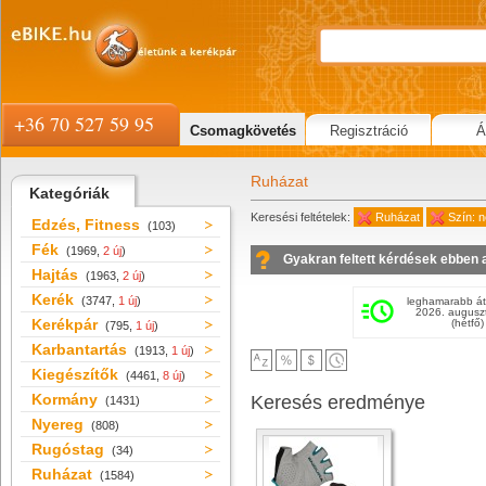
+36 70 527 59 95
Csomagkövetés
Regisztráció
Á
Ruházat
Kategóriák
Keresési feltételek:
Ruházat
Szín: 
Edzés, Fitness
(103)
Fék
(1969,
2 új
)
Gyakran feltett kérdések ebben 
Hajtás
(1963,
2 új
)
Kerék
(3747,
1 új
)
leghamarabb át
2026. augusz
Kerékpár
(hétfő)
(795,
1 új
)
Karbantartás
(1913,
1 új
)
Kiegészítők
(4461,
8 új
)
Kormány
Keresés eredménye
(1431)
Nyereg
(808)
Rugóstag
(34)
Ruházat
(1584)