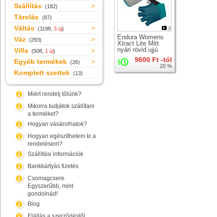
Szállítás
(182)
Tárolás
(87)
Váltás
(1198,
3 új
)
2
Endura Womens
Váz
(293)
Xtract Lite Mitt
nyári rövid ujjú
Villa
(508,
1 új
)
kerékpáros
9600 Ft -tól
Egyéb termékek
kesztyű
(26)
20 %
Komplett szettek
(13)
Miért rendelj tőlünk?
Mikorra tudjátok szállítani
a terméket?
Hogyan vásárolhatok?
Hogyan egészíthetem ki a
rendelésem?
Szállítási információk
Bankkártyás fizetés
Csomagcsere.
Egyszerűbb, mint
gondolnád!
Blog
Elállás a szerződéstől