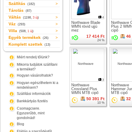
Szállítás
(182)
Tárolás
(87)
Váltás
(1198,
3 új
)
4
Northwave Blade
Northwave O
Váz
(293)
WMN rövid ujjú
Plus 2 WM
mez
cipő
Villa
(508,
1 új
)
17 414 Ft
46
Egyéb termékek
(26)
24 %
Komplett szettek
(13)
Miért rendelj tőlünk?
Mikorra tudjátok szállítani
a terméket?
Hogyan vásárolhatok?
3
Hogyan egészíthetem ki a
Northwave
Northwave
rendelésem?
Crossland Plus
Hammer Jun
WMN MTB cipő
MTB cipő
Szállítási információk
50 391 Ft
32
Bankkártyás fizetés
10 %
Csomagcsere.
Egyszerűbb, mint
gondolnád!
Blog
Elállás a szerződéstől