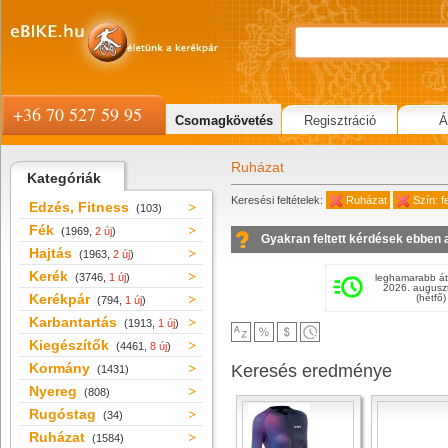
+36 70 527 59 95
Csomagkövetés
Regisztráció
Á
Ruházat
Kategóriák
Keresési feltételek:
Ruházat
Szín: f
Edzés, Fitness
(103)
Fék
(1969,
2 új
)
Gyakran feltett kérdések ebben 
Hajtás
(1963,
2 új
)
Kerék
(3746,
1 új
)
leghamarabb át
2026. augusz
Kerékpár
(hétfő)
(794,
1 új
)
Karbantartás
(1913,
1 új
)
Kiegészítők
(4461,
8 új
)
Kormány
Keresés eredménye
(1431)
Nyereg
(808)
Rugóstag
(34)
Ruházat
(1584)