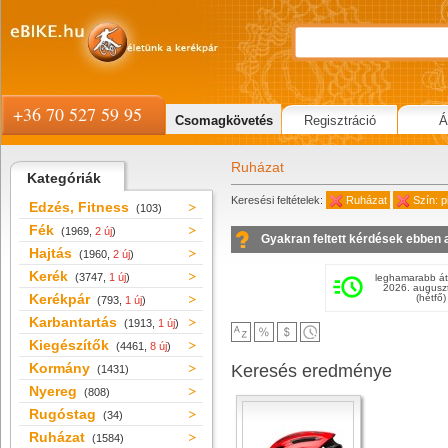
+36 70 527 59 95
Csomagkövetés
Regisztráció
Á
Ruházat
Kategóriák
Keresési feltételek:
Ruházat
Szín: p
Edzés, Fitness
(103)
Fék
(1969,
2 új
)
Gyakran feltett kérdések ebben 
Hajtás
(1960,
2 új
)
Kerék
(3747,
1 új
)
leghamarabb át
2026. augusz
Kerékpár
(hétfő)
(793,
1 új
)
Karbantartás
(1913,
1 új
)
Kiegészítők
(4461,
8 új
)
Kormány
Keresés eredménye
(1431)
Nyereg
(808)
Rugóstag
(34)
Ruházat
(1584)