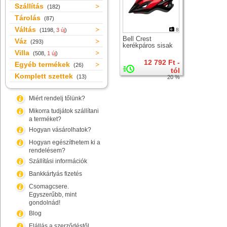
Szállítás
(182)
Tárolás
(87)
Váltás
(1198,
3 új
)
8
Bell Crest
Váz
(293)
kerékpáros sisak
Villa
(508,
1 új
)
12 792 Ft -
Egyéb termékek
(26)
tól
Komplett szettek
(13)
20 %
Miért rendelj tőlünk?
Mikorra tudjátok szállítani
a terméket?
Hogyan vásárolhatok?
Hogyan egészíthetem ki a
rendelésem?
Szállítási információk
Bankkártyás fizetés
Csomagcsere.
Egyszerűbb, mint
gondolnád!
Blog
Elállás a szerződéstől