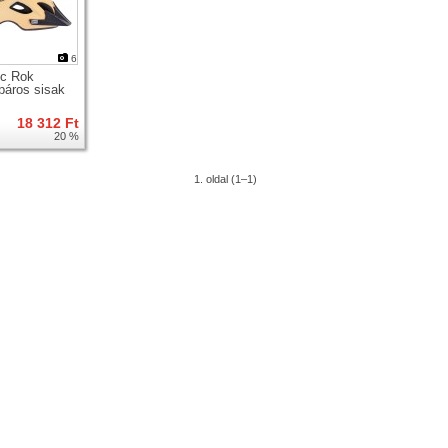
6
c Rok
páros sisak
18 312 Ft
20 %
1. oldal (1–1)