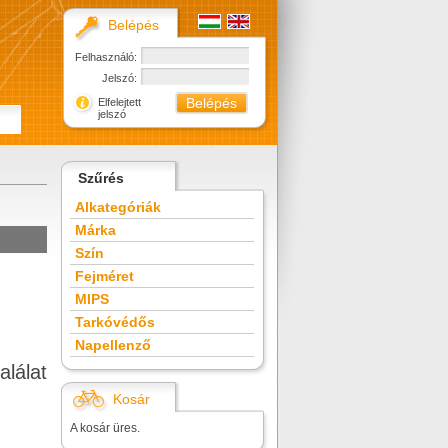
Belépés
Felhasználó:
Jelszó:
Elfelejtett
jelszó
Szűrés
Alkategóriák
Márka
Szín
Fejméret
MIPS
Tarkóvédős
Napellenző
alálat
Kosár
A kosár üres.