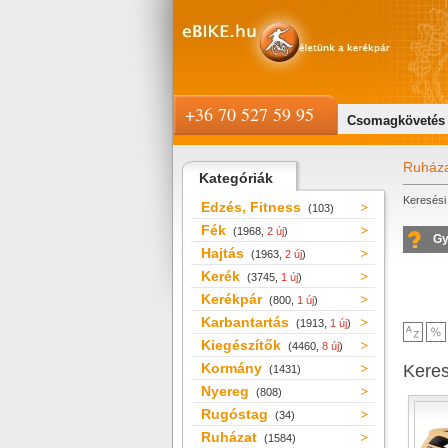
+36 70 527 59 95
Csomagkövetés
Ruház
Kategóriák
Keresési 
Edzés, Fitness
(103)
Fék
(1968,
2 új
)
Gy
Hajtás
(1963,
2 új
)
Kerék
(3745,
1 új
)
Kerékpár
(800,
1 új
)
Karbantartás
(1913,
1 új
)
Kiegészítők
(4460,
8 új
)
Kormány
Kere
(1431)
Nyereg
(808)
Rugóstag
(34)
Ruházat
(1584)