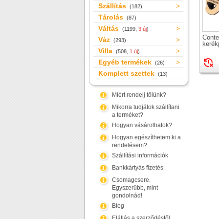
Szállítás
(182)
Tárolás
(87)
Váltás
(1199,
3 új
)
Conte
Váz
(293)
kerék
Villa
(508,
1 új
)
Egyéb termékek
(26)
Komplett szettek
(13)
Miért rendelj tőlünk?
Mikorra tudjátok szállítani
a terméket?
Hogyan vásárolhatok?
Hogyan egészíthetem ki a
rendelésem?
Szállítási információk
Bankkártyás fizetés
Csomagcsere.
Egyszerűbb, mint
gondolnád!
Blog
Elállás a szerződéstől