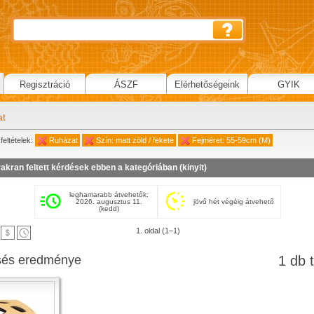
Regisztráció
ÁSZF
Elérhetőségeink
GYIK
at
feltételek:
Ruházat
Szín: matt zöld / fekete
Fejméret: 55-59cm (M)
akran feltett kérdések ebben a kategóriában (
kinyit
)
leghamarabb átvehetők:
2026. augusztus 11.
jövő hét végéig átvehető
(kedd)
1. oldal (1–1)
sés eredménye
1 db t