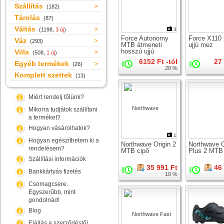
Szállítás
(182)
Tárolás
(87)
Váltás
(1198,
3 új
)
3
Force Autonomy
Force X110
Váz
(293)
MTB átmeneti
ujjú mez
hosszú ujjú
Villa
(508,
1 új
)
kerékpáros
6152 Ft -tól
27
Egyéb termékek
kesztyű
(26)
20 %
Komplett szettek
(13)
Miért rendelj tőlünk?
Mikorra tudjátok szállítani
a terméket?
Hogyan vásárolhatok?
1
Hogyan egészíthetem ki a
Northwave Origin 2
Northwave O
rendelésem?
MTB cipő
Plus 2 MTB
Szállítási információk
35 991 Ft
46
Bankkártyás fizetés
10 %
Csomagcsere.
Egyszerűbb, mint
gondolnád!
Blog
Elállás a szerződéstől