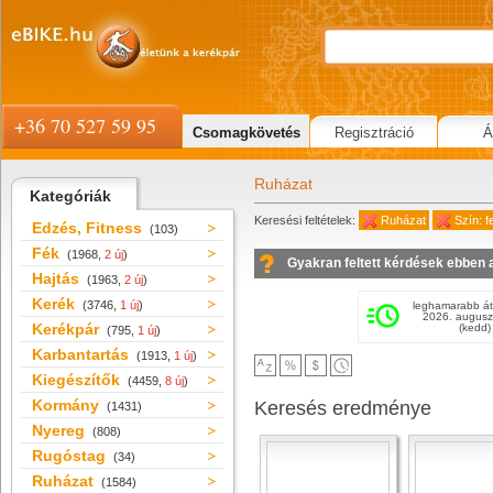
+36 70 527 59 95
Csomagkövetés
Regisztráció
Á
Ruházat
Kategóriák
Keresési feltételek:
Ruházat
Szín: f
Edzés, Fitness
(103)
Fék
(1968,
2 új
)
Gyakran feltett kérdések ebben 
Hajtás
(1963,
2 új
)
Kerék
(3746,
1 új
)
leghamarabb át
2026. augusz
Kerékpár
(kedd)
(795,
1 új
)
Karbantartás
(1913,
1 új
)
Kiegészítők
(4459,
8 új
)
Kormány
Keresés eredménye
(1431)
Nyereg
(808)
Rugóstag
(34)
Ruházat
(1584)