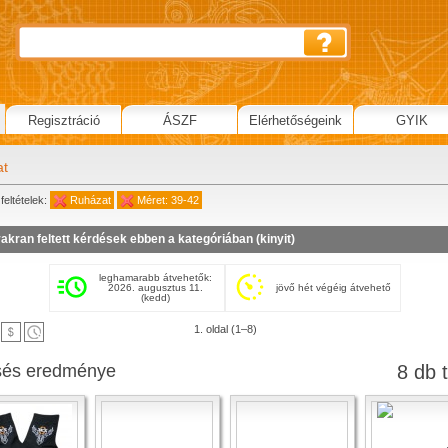
Regisztráció
ÁSZF
Elérhetőségeink
GYIK
at
feltételek:
Ruházat
Méret: 39-42
akran feltett kérdések ebben a kategóriában (
kinyit
)
leghamarabb átvehetők:
2026. augusztus 11.
jövő hét végéig átvehető
(kedd)
1. oldal (1–8)
sés eredménye
8 db t