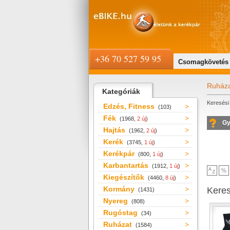
+36 70 527 59 95
Csomagkövetés
Ruház
Kategóriák
Keresési 
Edzés, Fitness
(103)
Fék
(1968,
2 új
)
Gy
Hajtás
(1962,
2 új
)
Kerék
(3745,
1 új
)
Kerékpár
(800,
1 új
)
Karbantartás
(1912,
1 új
)
Kiegészítők
(4460,
8 új
)
Kormány
Kere
(1431)
Nyereg
(808)
Rugóstag
(34)
Ruházat
(1584)