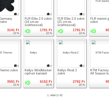
1
4
2
Germany
FLR Elite 2.0 zokni
FLR Elite 2.0 zokni
FLR merinó g
zokni
(14 cm-es
(21 cm-es
zokni
szárhosszal)
szárhosszal)
3141 Ft
1791 Ft
1791 Ft
8
10 %
10 %
10 %
4
4
2
hermo zokni
Kellys Windblocker
Kellys Rival 2
KTM Factory
cipő-orr kamásli
zokni
All Season k
3591 Ft
6152 Ft
2792 Ft
9
10 %
20 %
20 %
1. oldal (1–8)