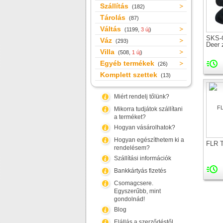
Szállítás
(182)
Tárolás
(87)
Váltás
(1199,
3 új
)
SKS-
Váz
(293)
Deer 
Villa
(508,
1 új
)
Egyéb termékek
(26)
Komplett szettek
(13)
Miért rendelj tőlünk?
Mikorra tudjátok szállítani
a terméket?
Hogyan vásárolhatok?
Hogyan egészíthetem ki a
FLR T
rendelésem?
Szállítási információk
Bankkártyás fizetés
Csomagcsere.
Egyszerűbb, mint
gondolnád!
Blog
Elállás a szerződéstől