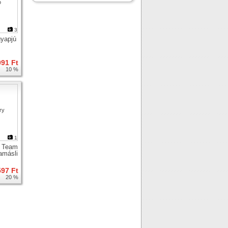
3
yapjú
091 Ft
10 %
1
 Team
amásli
597 Ft
20 %