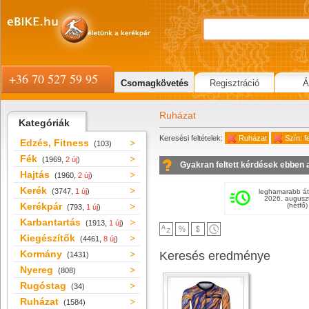
+36 70 527 59 95
Csomagkövetés
Regisztráció
Á
Ruházat
Kategóriák
Keresési feltételek:
Ruházat
Szín: 
Edzés, Fitness
(103)
Fék
(1969,
2 új
)
Gyakran feltett kérdések ebben 
Hajtás
(1960,
2 új
)
Kerék
(3747,
1 új
)
leghamarabb át
2026. augusz
Kerékpár
(hétfő)
(793,
1 új
)
Karbantartás
(1913,
1 új
)
Kiegészítők
(4461,
8 új
)
Kormány
Keresés eredménye
(1431)
Nyereg
(808)
Rugóstag
(34)
Ruházat
(1584)