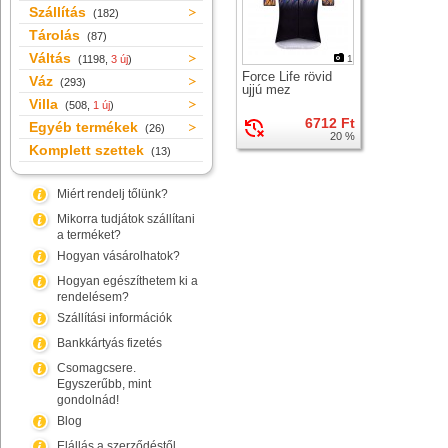
Szállítás
(182)
Tárolás
(87)
Váltás
(1198,
3 új
)
1
Force Life rövid
Váz
(293)
ujjú mez
Villa
(508,
1 új
)
6712 Ft
Egyéb termékek
(26)
20 %
Komplett szettek
(13)
Miért rendelj tőlünk?
Mikorra tudjátok szállítani
a terméket?
Hogyan vásárolhatok?
Hogyan egészíthetem ki a
rendelésem?
Szállítási információk
Bankkártyás fizetés
Csomagcsere.
Egyszerűbb, mint
gondolnád!
Blog
Elállás a szerződéstől