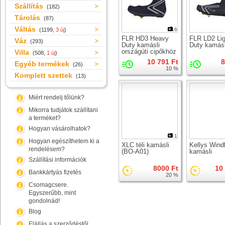
Szállítás
(182)
Tárolás
(87)
Váltás
(1199,
3 új
)
16
FLR HD3 Heavy
FLR LD2 Lig
Váz
(293)
Duty kamásli
Duty kamásl
országúti cipőkhöz
Villa
(508,
1 új
)
10 791 Ft
8
Egyéb termékek
(26)
10 %
Komplett szettek
(13)
Miért rendelj tőlünk?
Mikorra tudjátok szállítani
a terméket?
Hogyan vásárolhatok?
1
Hogyan egészíthetem ki a
XLC téli kamásli
Kellys Wind
rendelésem?
(BO-A01)
kamásli
Szállítási információk
8000 Ft
10
Bankkártyás fizetés
20 %
Csomagcsere.
Egyszerűbb, mint
gondolnád!
Blog
Elállás a szerződéstől