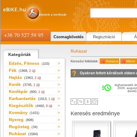
+36 70 527 59 95
Csomagkövetés
Regisztráció
Á
Ruházat
Kategóriák
Keresési feltételek:
Ruházat
Méret:
Edzés, Fitness
(103)
Fék
(1968,
2 új
)
Gyakran feltett kérdések ebben 
Hajtás
(1963,
2 új
)
Kerék
(3745,
1 új
)
leghamarabb át
2026. augusz
Kerékpár
(kedd)
(800,
1 új
)
Karbantartás
(1913,
1 új
)
Kiegészítők
(4460,
8 új
)
Kormány
Keresés eredménye
(1431)
Nyereg
(808)
Rugóstag
(34)
Ruházat
(1584)