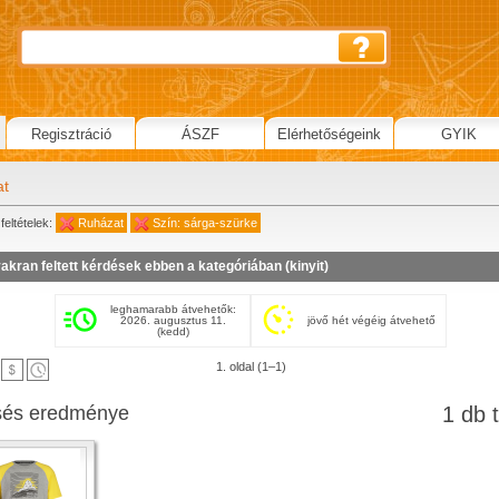
Regisztráció
ÁSZF
Elérhetőségeink
GYIK
at
feltételek:
Ruházat
Szín: sárga-szürke
akran feltett kérdések ebben a kategóriában (
kinyit
)
leghamarabb átvehetők:
2026. augusztus 11.
jövő hét végéig átvehető
(kedd)
1. oldal (1–1)
sés eredménye
1 db t