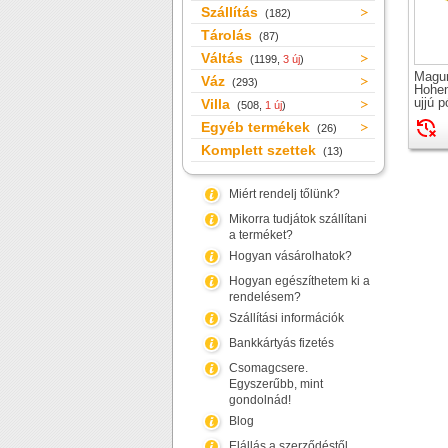
Szállítás
(182)
Tárolás
(87)
Váltás
(1199,
3 új
)
Magu
Váz
(293)
Hohen
ujjú p
Villa
(508,
1 új
)
Egyéb termékek
(26)
Komplett szettek
(13)
Miért rendelj tőlünk?
Mikorra tudjátok szállítani
a terméket?
Hogyan vásárolhatok?
Hogyan egészíthetem ki a
rendelésem?
Szállítási információk
Bankkártyás fizetés
Csomagcsere.
Egyszerűbb, mint
gondolnád!
Blog
Elállás a szerződéstől