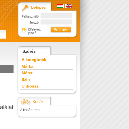
Belépés
Felhasználó:
Jelszó:
Elfelejtett
jelszó
Szűrés
Alkategóriák
Márka
Méret
Szín
Ujjhossz
Kosár
alálat
A kosár üres.