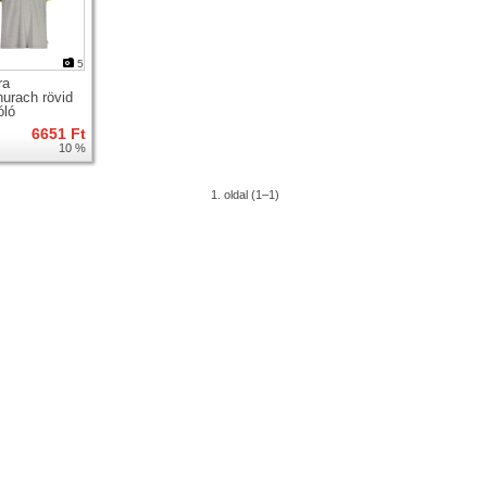
5
ra
urach rövid
óló
6651 Ft
10 %
1. oldal (1–1)