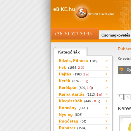
+36 70 527 59 95
Csomagkövetés
Ruház
Kategóriák
Keresési 
Edzés, Fitness
(103)
Fék
(1968,
2 új
)
Gy
Hajtás
(1963,
2 új
)
Kerék
(3745,
1 új
)
Kerékpár
(800,
1 új
)
Karbantartás
(1913,
1 új
)
Kiegészítők
(4460,
8 új
)
Kormány
Kere
(1431)
Nyereg
(808)
Rugóstag
(34)
Ruházat
(1584)