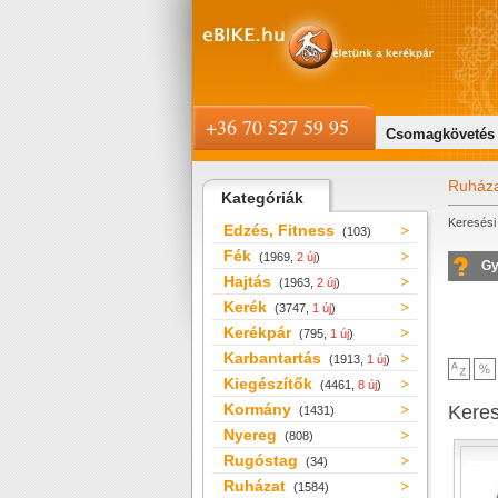
+36 70 527 59 95
Csomagkövetés
Ruház
Kategóriák
Keresési 
Edzés, Fitness
(103)
Fék
(1969,
2 új
)
Gy
Hajtás
(1963,
2 új
)
Kerék
(3747,
1 új
)
Kerékpár
(795,
1 új
)
Karbantartás
(1913,
1 új
)
Kiegészítők
(4461,
8 új
)
Kormány
Kere
(1431)
Nyereg
(808)
Rugóstag
(34)
Ruházat
(1584)