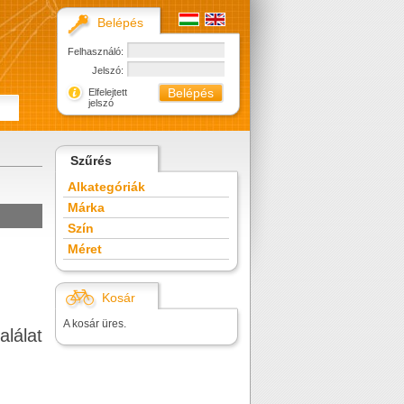
Belépés
Felhasználó:
Jelszó:
Elfelejtett
jelszó
Szűrés
Alkategóriák
Márka
Szín
Méret
Kosár
A kosár üres.
alálat