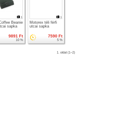
1
1
Coffee Beanie
Motorex téli férfi
utcai sapka
utcai sapka
9891 Ft
7590 Ft
10 %
5 %
1. oldal (1–2)