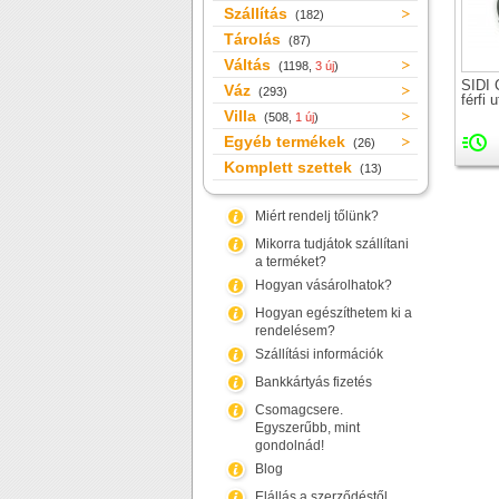
Szállítás
(182)
Tárolás
(87)
Váltás
(1198,
3 új
)
SIDI 
Váz
(293)
férfi 
Villa
(508,
1 új
)
Egyéb termékek
(26)
Komplett szettek
(13)
Miért rendelj tőlünk?
Mikorra tudjátok szállítani
a terméket?
Hogyan vásárolhatok?
Hogyan egészíthetem ki a
rendelésem?
Szállítási információk
Bankkártyás fizetés
Csomagcsere.
Egyszerűbb, mint
gondolnád!
Blog
Elállás a szerződéstől