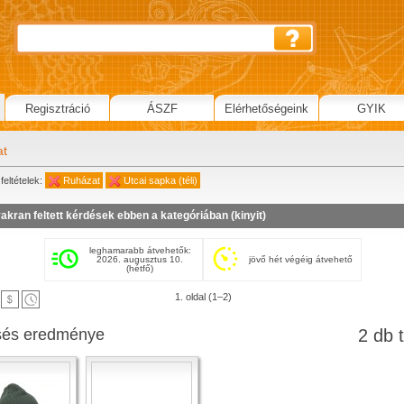
Regisztráció
ÁSZF
Elérhetőségeink
GYIK
at
feltételek:
Ruházat
Utcai sapka (téli)
akran feltett kérdések ebben a kategóriában (
kinyit
)
leghamarabb átvehetők:
2026. augusztus 10.
jövő hét végéig átvehető
(hétfő)
1. oldal (1–2)
sés eredménye
2 db t