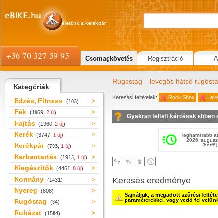
+36 70 527 59 95
Csomagkövetés
Regisztráció
Á
Rugóstag
levegős hátsó rugóst
Kategóriák
Keresési feltételek:
Rock Shox
Lev
Edzés, Fitness
(103)
Fék
(1969,
2 új
)
Gyakran feltett kérdések ebben 
Hajtás
(1960,
2 új
)
Kerék
(3747,
1 új
)
leghamarabb át
2026. augusz
Kerékpár
(hétfő)
(793,
1 új
)
Karbantartás
(1913,
1 új
)
Kiegészítők
(4461,
8 új
)
Kormány
Keresés eredménye
(1431)
Nyereg
(808)
Sajnáljuk, a megadott szűrési feltét
paraméterekkel, vagy vedd fel velün
Rugóstag
(34)
Ruházat
(1584)