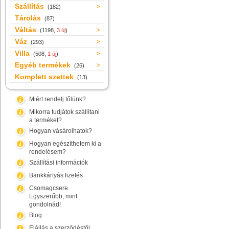
Szállítás
(182)
Tárolás
(87)
Váltás
(1198,
3 új
)
Váz
(293)
Villa
(508,
1 új
)
Egyéb termékek
(26)
Komplett szettek
(13)
Miért rendelj tőlünk?
Mikorra tudjátok szállítani
a terméket?
Hogyan vásárolhatok?
Hogyan egészíthetem ki a
rendelésem?
Szállítási információk
Bankkártyás fizetés
Csomagcsere.
Egyszerűbb, mint
gondolnád!
Blog
Elállás a szerződéstől