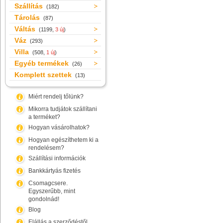
Szállítás
(182)
Tárolás
(87)
Váltás
(1199,
3 új
)
Váz
(293)
Villa
(508,
1 új
)
Egyéb termékek
(26)
Komplett szettek
(13)
Miért rendelj tőlünk?
Mikorra tudjátok szállítani
a terméket?
Hogyan vásárolhatok?
Hogyan egészíthetem ki a
rendelésem?
Szállítási információk
Bankkártyás fizetés
Csomagcsere.
Egyszerűbb, mint
gondolnád!
Blog
Elállás a szerződéstől