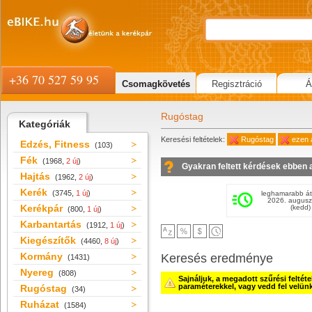
+36 70 527 59 95
Csomagkövetés
Regisztráció
Á
Rugóstag
Kategóriák
Keresési feltételek:
Rugóstag
ezen 
Edzés, Fitness
(103)
Fék
(1968,
2 új
)
Gyakran feltett kérdések ebben 
Hajtás
(1962,
2 új
)
Kerék
(3745,
1 új
)
leghamarabb át
2026. augusz
Kerékpár
(kedd)
(800,
1 új
)
Karbantartás
(1912,
1 új
)
Kiegészítők
(4460,
8 új
)
Kormány
Keresés eredménye
(1431)
Nyereg
(808)
Sajnáljuk, a megadott szűrési feltét
paraméterekkel, vagy vedd fel velün
Rugóstag
(34)
Ruházat
(1584)