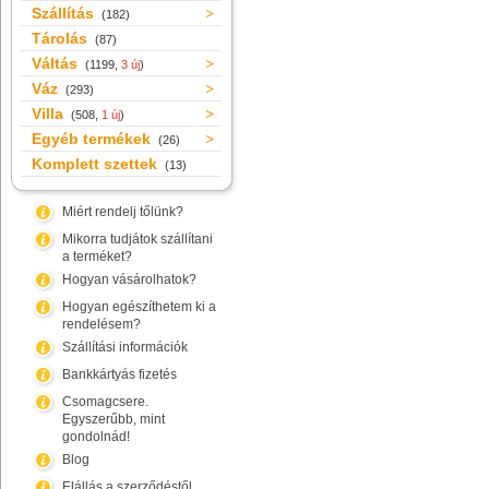
Szállítás
(182)
Tárolás
(87)
Váltás
(1199,
3 új
)
Váz
(293)
Villa
(508,
1 új
)
Egyéb termékek
(26)
Komplett szettek
(13)
Miért rendelj tőlünk?
Mikorra tudjátok szállítani
a terméket?
Hogyan vásárolhatok?
Hogyan egészíthetem ki a
rendelésem?
Szállítási információk
Bankkártyás fizetés
Csomagcsere.
Egyszerűbb, mint
gondolnád!
Blog
Elállás a szerződéstől