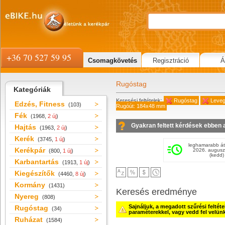
+36 70 527 59 95
Csomagkövetés
Regisztráció
Á
Rugóstag
Kategóriák
Keresési feltételek:
Rugóstag
Leveg
Edzés, Fitness
(103)
Rugóút: 184x48 mm
Fék
(1968,
2 új
)
Gyakran feltett kérdések ebben 
Hajtás
(1963,
2 új
)
Kerék
(3745,
1 új
)
leghamarabb át
Kerékpár
2026. augusz
(800,
1 új
)
(kedd)
Karbantartás
(1913,
1 új
)
Kiegészítők
(4460,
8 új
)
Kormány
(1431)
Keresés eredménye
Nyereg
(808)
Sajnáljuk, a megadott szűrési feltét
Rugóstag
(34)
paraméterekkel, vagy vedd fel velün
Ruházat
(1584)