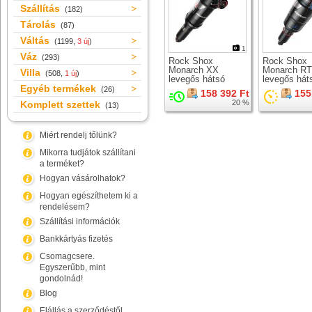
Szállítás
(182)
Tárolás
(87)
Váltás
(1199,
3 új
)
1
Váz
(293)
Rock Shox
Rock Shox
Monarch XX
Monarch RT
Villa
(508,
1 új
)
levegős hátsó
levegős hát
Egyéb termékek
rugóstag
rugóstag
(26)
158 392 Ft
155
20 %
Komplett szettek
(13)
Miért rendelj tőlünk?
Mikorra tudjátok szállítani
a terméket?
Hogyan vásárolhatok?
Hogyan egészíthetem ki a
rendelésem?
Szállítási információk
Bankkártyás fizetés
Csomagcsere.
Egyszerűbb, mint
gondolnád!
Blog
Elállás a szerződéstől