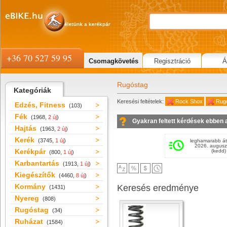
+36 70 527 59 95
Csomagkövetés
Regisztráció
Á
Rugóstag
Kategóriák
Keresési feltételek:
Rock Shox
Rug
Edzés, Fitness
(103)
Fék
(1968,
2 új
)
Gyakran feltett kérdések ebben 
Hajtás
(1963,
2 új
)
Kerék
(3745,
1 új
)
leghamarabb át
2026. augusz
Kerékpár
(kedd)
(800,
1 új
)
Karbantartás
(1913,
1 új
)
Kiegészítők
(4460,
8 új
)
Kormány
Keresés eredménye
(1431)
Nyereg
(808)
Rugóstag
(34)
Ruházat
(1584)