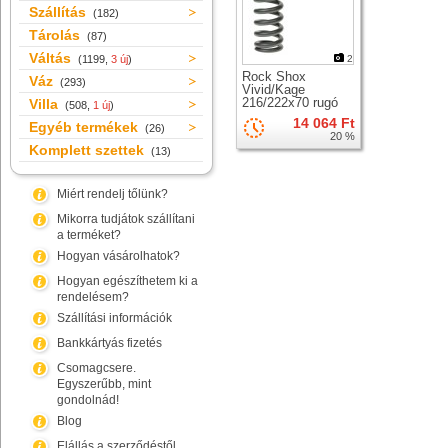
Szállítás
(182)
Tárolás
(87)
Váltás
(1199,
3 új
)
2
Rock Shox
Váz
(293)
Vivid/Kage
216/222x70 rugó
Villa
(508,
1 új
)
hátsó rugóstaghoz
14 064 Ft
Egyéb termékek
(26)
20 %
Komplett szettek
(13)
Miért rendelj tőlünk?
Mikorra tudjátok szállítani
a terméket?
Hogyan vásárolhatok?
Hogyan egészíthetem ki a
rendelésem?
Szállítási információk
Bankkártyás fizetés
Csomagcsere.
Egyszerűbb, mint
gondolnád!
Blog
Elállás a szerződéstől