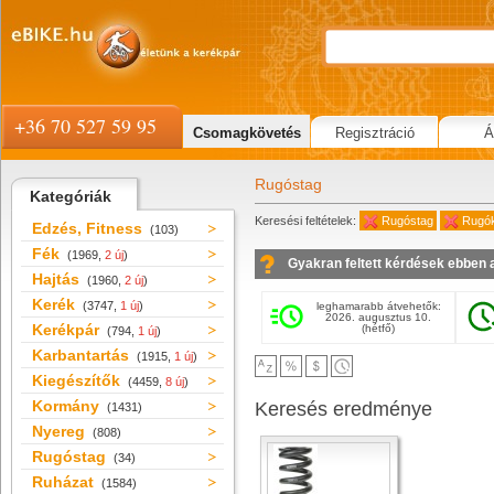
+36 70 527 59 95
Csomagkövetés
Regisztráció
Á
Rugóstag
Kategóriák
Keresési feltételek:
Rugóstag
Rugó
Edzés, Fitness
(103)
Fék
(1969,
2 új
)
Gyakran feltett kérdések ebben 
Hajtás
(1960,
2 új
)
Kerék
(3747,
1 új
)
leghamarabb átvehetők:
2026. augusztus 10.
Kerékpár
(hétfő)
(794,
1 új
)
Karbantartás
(1915,
1 új
)
Kiegészítők
(4459,
8 új
)
Kormány
Keresés eredménye
(1431)
Nyereg
(808)
Rugóstag
(34)
Ruházat
(1584)