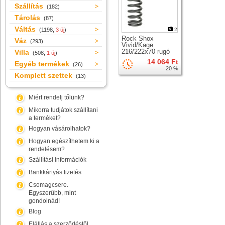
Szállítás
(182)
Tárolás
(87)
Váltás
(1198,
3 új
)
2
Rock Shox
Váz
(293)
Vivid/Kage
216/222x70 rugó
Villa
(508,
1 új
)
hátsó rugóstaghoz
14 064 Ft
Egyéb termékek
(26)
20 %
Komplett szettek
(13)
Miért rendelj tőlünk?
Mikorra tudjátok szállítani
a terméket?
Hogyan vásárolhatok?
Hogyan egészíthetem ki a
rendelésem?
Szállítási információk
Bankkártyás fizetés
Csomagcsere.
Egyszerűbb, mint
gondolnád!
Blog
Elállás a szerződéstől