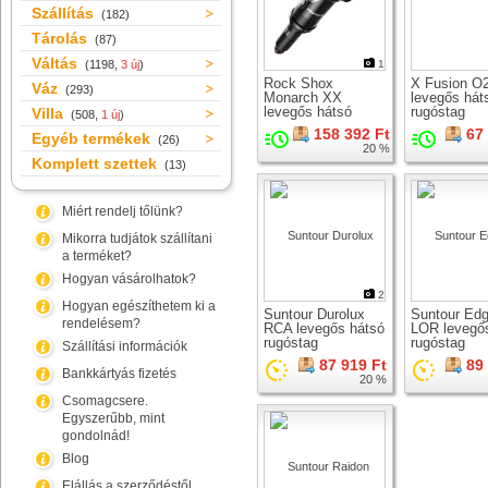
Szállítás
(182)
Tárolás
(87)
Váltás
(1198,
3 új
)
1
Rock Shox
X Fusion O
Váz
(293)
Monarch XX
levegős hát
levegős hátsó
rugóstag
Villa
(508,
1 új
)
rugóstag
158 392 Ft
67
Egyéb termékek
(26)
20 %
Komplett szettek
(13)
Miért rendelj tőlünk?
Mikorra tudjátok szállítani
a terméket?
Hogyan vásárolhatok?
2
Hogyan egészíthetem ki a
Suntour Durolux
Suntour Edg
rendelésem?
RCA levegős hátsó
LOR levegő
rugóstag
rugóstag
Szállítási információk
87 919 Ft
89
Bankkártyás fizetés
20 %
Csomagcsere.
Egyszerűbb, mint
gondolnád!
Blog
Elállás a szerződéstől