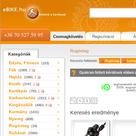
+36 70 527 59 95
Csomagkövetés
Regisztráció
Á
Rugóstag
Kategóriák
Keresési feltételek:
Rugóstag
Leveg
Edzés, Fitness
(103)
Fék
(1969,
2 új
)
Gyakran feltett kérdések ebben 
Hajtás
(1960,
2 új
)
Kerék
(3747,
1 új
)
leghamarabb át
2026. augusz
Kerékpár
(hétfő)
(793,
1 új
)
Karbantartás
(1913,
1 új
)
Kiegészítők
(4461,
8 új
)
Kormány
Keresés eredménye
(1431)
Nyereg
(808)
Rugóstag
(34)
Ruházat
(1584)