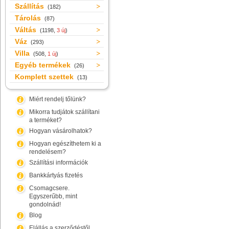
Szállítás
(182)
Tárolás
(87)
Váltás
(1198,
3 új
)
Váz
(293)
Villa
(508,
1 új
)
Egyéb termékek
(26)
Komplett szettek
(13)
Miért rendelj tőlünk?
Mikorra tudjátok szállítani
a terméket?
Hogyan vásárolhatok?
Hogyan egészíthetem ki a
rendelésem?
Szállítási információk
Bankkártyás fizetés
Csomagcsere.
Egyszerűbb, mint
gondolnád!
Blog
Elállás a szerződéstől