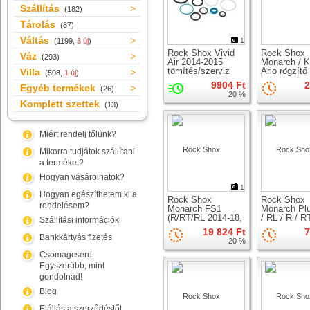
Szállítás
(182)
Tárolás
(87)
Váltás
(1199,
3 új
)
1
Rock Shox Vivid
Rock Shox
Váz
(293)
Air 2014-2015
Monarch / K
tömítés/szerviz
Ario rögzít
Villa
(508,
1 új
)
készlet
persely
9904 Ft
2
Egyéb termékek
(26)
20 %
Komplett szettek
(13)
Miért rendelj tőlünk?
Mikorra tudjátok szállítani
a terméket?
Hogyan vásárolhatok?
1
Hogyan egészíthetem ki a
Rock Shox
Rock Shox
rendelésem?
Monarch FS1
Monarch Pl
(R/RT/RL 2014-18,
/ RL / R / R
Szállítási információk
RT3 2014-15)
rugóstag lé
19 824 Ft
7
szervizkészlet
szervíz szet
Bankkártyás fizetés
20 %
Csomagcsere.
Egyszerűbb, mint
gondolnád!
Blog
Elállás a szerződéstől