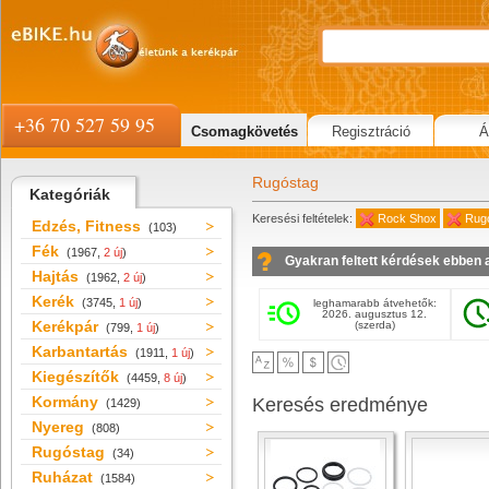
+36 70 527 59 95
Csomagkövetés
Regisztráció
Á
Rugóstag
Kategóriák
Keresési feltételek:
Rock Shox
Rug
Edzés, Fitness
(103)
Fék
(1967,
2 új
)
Gyakran feltett kérdések ebben 
Hajtás
(1962,
2 új
)
Kerék
(3745,
1 új
)
leghamarabb átvehetők:
2026. augusztus 12.
Kerékpár
(szerda)
(799,
1 új
)
Karbantartás
(1911,
1 új
)
Kiegészítők
(4459,
8 új
)
Kormány
Keresés eredménye
(1429)
Nyereg
(808)
Rugóstag
(34)
Ruházat
(1584)