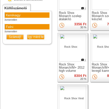
Küllőszámoló
1
Rock Shox
Rock Shox
Kerékagy
Monarch szelep
Monarch sze
átalakító
készlet
Ismeretlen
rugóstaghoz
3356 Ft
7
Felni
30 %
Ismeretlen
Számolj!
Így mérd le
1
Rock Shox
Rock Shox
Monarch/M+ 2012
Monarch/M+
high volume
levegő kam
szerviz kit
szerviz kész
8304 Ft
8
20 %