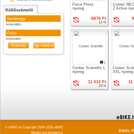
Force Press
Contec NEO
nyereg
Z Active ny
Küllőszámoló
6876 Ft
9
Kerékagy
15 %
Ismeretlen
Felni
Ismeretlen
Számolj!
Így mérd le
1
Contec Scientific L
Contec Scien
nyereg
XXL nyereg
11 512 Ft
11
20 %
© eBIKE.hu Copyright 2004-2026 eBIKE
Edzés, F
Minden jog fenntartva.