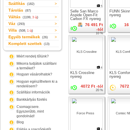
Szállítás
(182)
5
Tárolás
(87)
Selle San Marco
FUNN Skin
Aspide Open-Fit
nyereg
Váltás
(1199,
3 új
)
Carbon FX nyereg
Váz
(293)
76 491 Ft
16
-tól
Villa
(508,
1 új
)
10 %
Egyéb termékek
(26)
Komplett szettek
(13)
Miért rendelj tőlünk?
Mikorra tudjátok szállítani
4
a terméket?
KLS Crossline
KLS Comfort
Hogyan vásárolhatok?
nyereg
nyereg
Hogyan egészíthetem ki a
4072 Ft -tól
7672 
rendelésem?
20 %
Szállítási információk
Bankkártyás fizetés
Csomagcsere.
Egyszerűbb, mint
gondolnád!
Blog
Elállás a szerződéstől
1