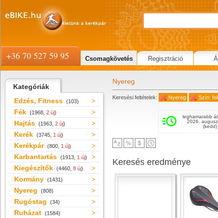
+36 70 527 59 95
Csomagkövetés
Regisztráció
Á
Nyereg
Kategóriák
Keresési feltételek:
Nyereg
Szín: fe
Edzés, Fitness
(103)
Fék
(1968,
2 új
)
leghamarabb át
2026. augusz
Hajtás
(1963,
2 új
)
(kedd)
Kerék
(3745,
1 új
)
Kerékpár
(800,
1 új
)
Karbantartás
(1913,
1 új
)
Keresés eredménye
Kiegészítők
(4460,
8 új
)
Kormány
(1431)
Nyereg
(808)
Rugóstag
(34)
Ruházat
(1584)